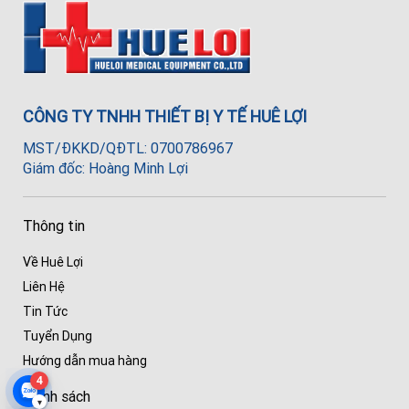
CÔNG TY TNHH THIẾT BỊ Y TẾ HUÊ LỢI
MST/ĐKKD/QĐTL: 0700786967
Giám đốc: Hoàng Minh Lợi
Thông tin
Về Huê Lợi
Liên Hệ
Tin Tức
Tuyển Dụng
Hướng dẫn mua hàng
4
Chính sách
▾