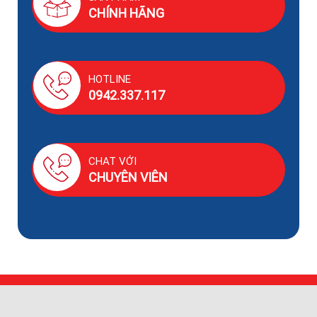
CHÍNH HÃNG
HOTLINE
0942.337.117
CHAT VỚI
CHUYÊN VIÊN