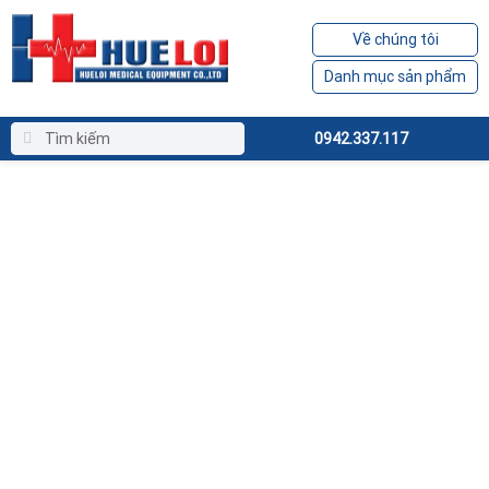
Về chúng tôi
Danh mục sản phẩm
0942.337.117