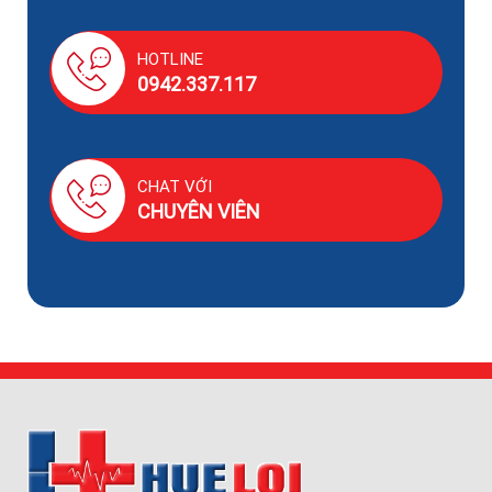
HOTLINE
0942.337.117
CHAT VỚI
CHUYÊN VIÊN