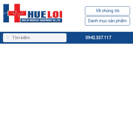
Về chúng tôi
Danh mục sản phẩm
0942.337.117