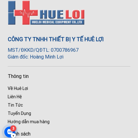
CÔNG TY TNHH THIẾT BỊ Y TẾ HUÊ LỢI
MST/ĐKKD/QĐTL: 0700786967
Giám đốc: Hoàng Minh Lợi
Thông tin
Về Huê Lợi
Liên Hệ
Tin Tức
Tuyển Dụng
Hướng dẫn mua hàng
3
Chính sách
▾