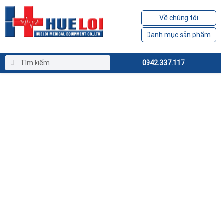
Về chúng tôi
Danh mục sản phẩm
0942.337.117