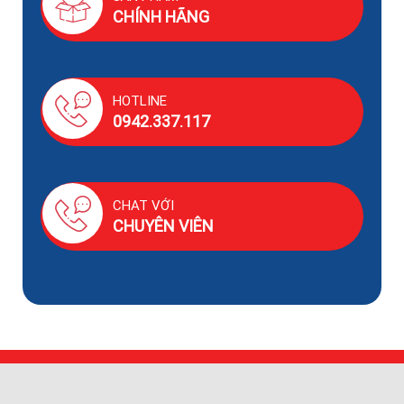
CHÍNH HÃNG
HOTLINE
0942.337.117
CHAT VỚI
CHUYÊN VIÊN