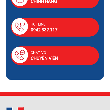
CHÍNH HÃNG
HOTLINE
0942.337.117
CHAT VỚI
CHUYÊN VIÊN