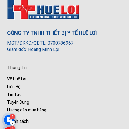
CÔNG TY TNHH THIẾT BỊ Y TẾ HUÊ LỢI
MST/ĐKKD/QĐTL: 0700786967
Giám đốc: Hoàng Minh Lợi
Thông tin
Về Huê Lợi
Liên Hệ
Tin Tức
Tuyển Dụng
Hướng dẫn mua hàng
4
Chính sách
▾
4