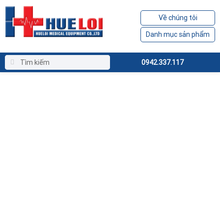
Về chúng tôi
Danh mục sản phẩm
0942.337.117