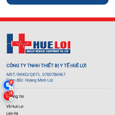
CÔNG TY TNHH THIẾT BỊ Y TẾ HUÊ LỢI
MST/ĐKKD/QĐTL: 0700786967
Giám đốc: Hoàng Minh Lợi
4
▾
4
Thông tin
▾
Về Huê Lợi
Liên Hệ