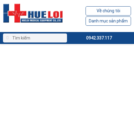
Về chúng tôi
Danh mục sản phẩm
0942.337.117