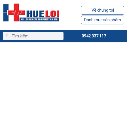
Về chúng tôi
Danh mục sản phẩm
0942.337.117