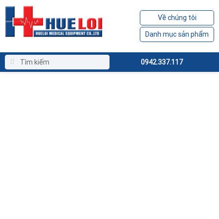
Về chúng tôi
Danh mục sản phẩm
0942.337.117