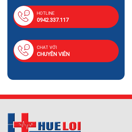
HOTLINE
0942.337.117
CHAT VỚI
CHUYÊN VIÊN