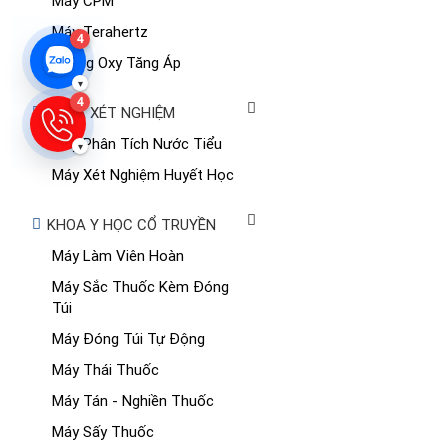
Máy CPM
Máy Terahertz
4
Buồng Oxy Tăng Áp
▾
4
KHOA XÉT NGHIỆM
Máy Phân Tích Nước Tiểu
▾
Máy Xét Nghiệm Huyết Học
KHOA Y HỌC CỔ TRUYỀN
Máy Làm Viên Hoàn
Máy Sắc Thuốc Kèm Đóng
Túi
Máy Đóng Túi Tự Động
Máy Thái Thuốc
Máy Tán - Nghiền Thuốc
Máy Sấy Thuốc