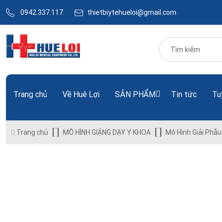
0942.337.117
thietbiytehueloi@gmail.com
Trang chủ
Về Huê Lợi
SẢN PHẨM
Tin tức
Tu
Trang chủ
MÔ HÌNH GIẢNG DẠY Y KHOA
Mô Hình Giải Phẫu