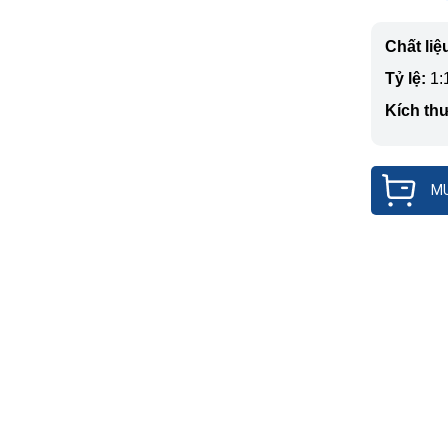
Chất liệ
Tỷ lệ:
1:
Kích th
MU