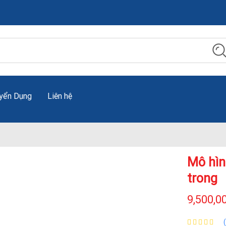
yển Dụng
Liên hệ
Mô hìn
trong
9,500,0