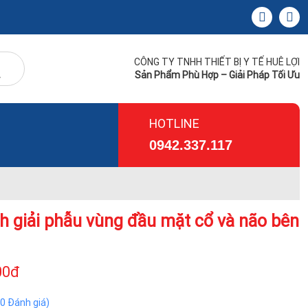
CÔNG TY TNHH THIẾT BỊ Y TẾ HUÊ LỢI
Sản Phẩm Phù Hợp – Giải Pháp Tối Ưu
HOTLINE
0942.337.117
h giải phẫu vùng đầu mặt cổ và não bên
00đ
(0 Đánh giá)