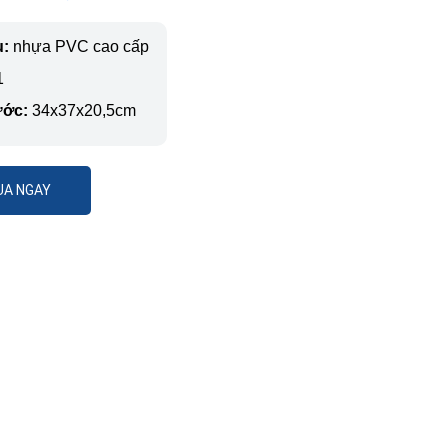
u:
nhựa PVC cao cấp
1
ước:
34x37x20,5cm
A NGAY