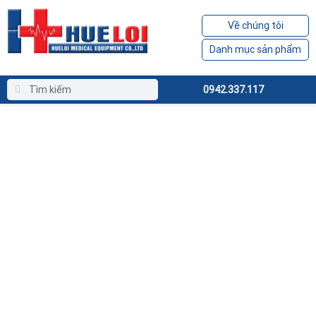
Về chúng tôi
Danh mục sản phẩm
0942.337.117