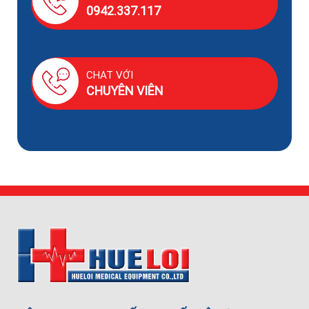
0942.337.117
CHAT VỚI
CHUYÊN VIÊN