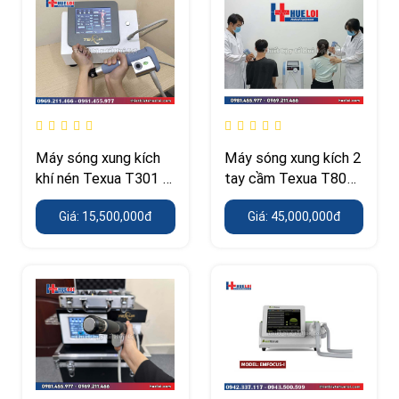
Máy sóng xung kích
Máy sóng xung kích 2
khí nén Texua T301 –
tay cầm Texua T806
350 W, áp suất 0,5–8
– công suất 500 W,
Giá: 15,500,000đ
Giá: 45,000,000đ
Bar
điều trị đồng thời 2
người bệnh