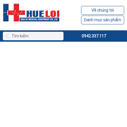
Về chúng tôi
Danh mục sản phẩm
0942.337.117