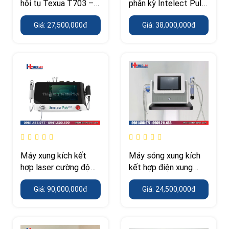
hội tụ Texua T703 –
phân kỳ Intelect Puls
công suất 400 W, áp
30 – 13 đầu điều trị,
Giá: 27,500,000đ
Giá: 38,000,000đ
suất tới 12 Bar
áp suất tới 10 Bar
Máy xung kích kết
Máy sóng xung kích
hợp laser cường độ
kết hợp điện xung
cao
Texua – 2 công nghệ
Giá: 90,000,000đ
Giá: 24,500,000đ
trên 1 thân máy