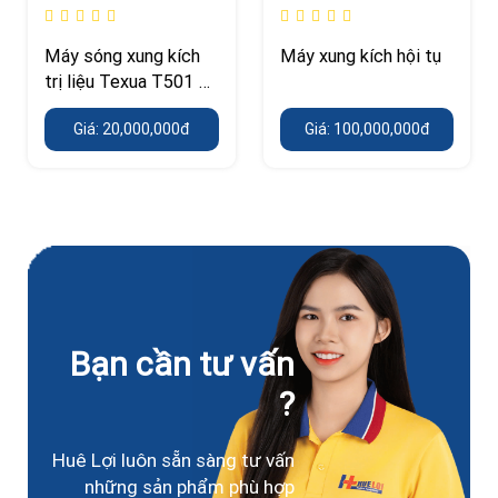
Máy sóng xung kích
Máy xung kích hội tụ
trị liệu Texua T501 –
áp suất 0,5–10 Bar, 7
Giá: 20,000,000đ
Giá: 100,000,000đ
đầu bắn
Bạn cần tư vấn
?
Huê Lợi luôn sẵn sàng tư vấn
những sản phẩm phù hợp