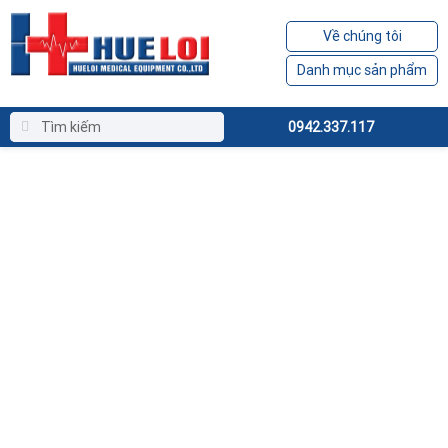
Về chúng tôi
Danh mục sản phẩm
0942.337.117