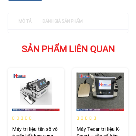
MÔ TẢ
ĐÁNH GIÁ SẢN PHẨM
SẢN PHẨM LIÊN QUAN
Máy trị liệu tần số vô
Máy Tecar trị liệu K-
tuyến kết hợp xung
Smart – tần số kép