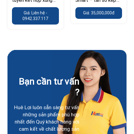
kích và EMS
300/448 kHz, công
Giá: Liên hệ -
Giá: 35,000,000đ
suất 300 W
0942.337.117
Bạn cần tư vấn
?
Huê Lợi luôn sẵn sàng tư vấn
những sản phẩm phù hợp
nhất đến Quý khách hàng với
cam kết về chất lượng sản