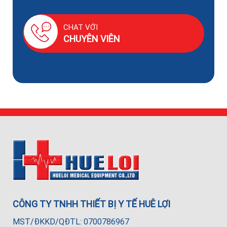
CHAT VỚI
CHUYÊN VIÊN
CÔNG TY TNHH THIẾT BỊ Y TẾ HUÊ LỢI
MST/ĐKKD/QĐTL: 0700786967