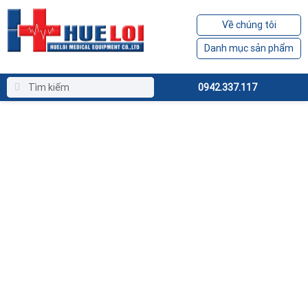
Về chúng tôi
Danh mục sản phẩm
0942.337.117