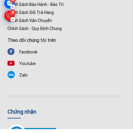
Chính Sách Bảo Hành - Bảo Trì
▾
Chính Sách Đổi Trả Hàng
4
▾
Chính Sách Vận Chuyển
Chính Sách - Quy Định Chung
Theo dõi chúng tôi trên
Facebook
Youtube
Zalo
Chứng nhận