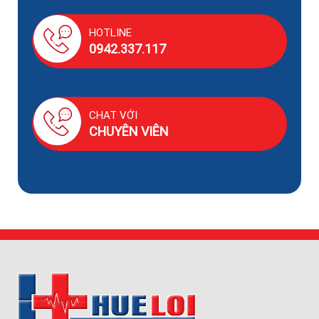
HOTLINE
0942.337.117
CHAT VỚI
CHUYÊN VIÊN