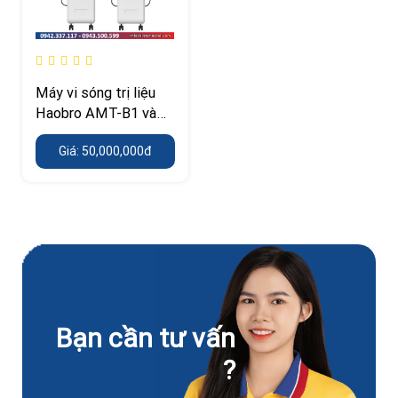
Máy vi sóng trị liệu
Haobro AMT-B1 và
AMT-C – tần số
Giá: 50,000,000đ
2.450 MHz
Bạn cần tư vấn
?