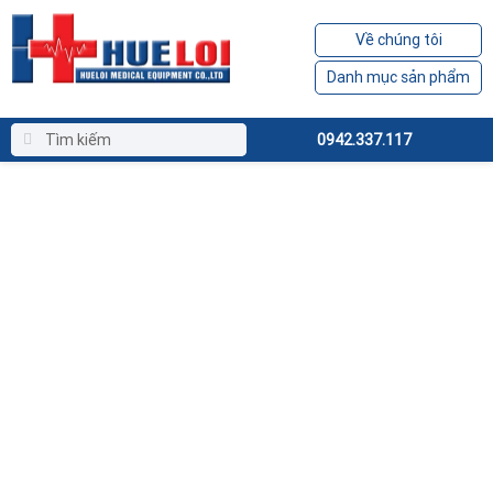
Về chúng tôi
Danh mục sản phẩm
0942.337.117