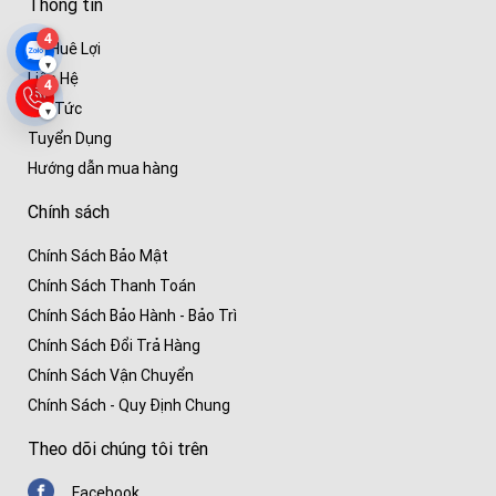
Thông tin
4
Về Huê Lợi
▾
Liên Hệ
4
Tin Tức
▾
Tuyển Dụng
Hướng dẫn mua hàng
Chính sách
Chính Sách Bảo Mật
Chính Sách Thanh Toán
Chính Sách Bảo Hành - Bảo Trì
Chính Sách Đổi Trả Hàng
Chính Sách Vận Chuyển
Chính Sách - Quy Định Chung
Theo dõi chúng tôi trên
Facebook