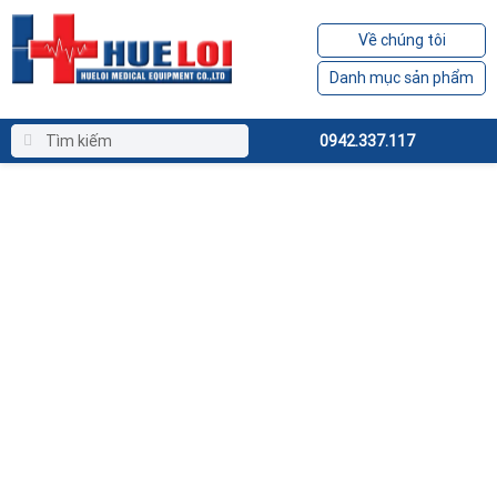
Về chúng tôi
Danh mục sản phẩm
0942.337.117