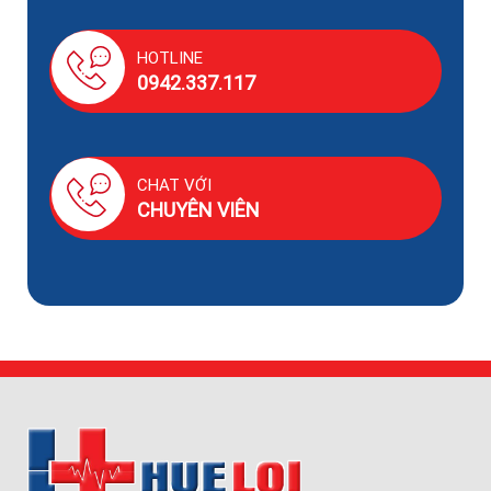
HOTLINE
0942.337.117
CHAT VỚI
CHUYÊN VIÊN