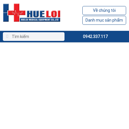
Về chúng tôi
Danh mục sản phẩm
0942.337.117