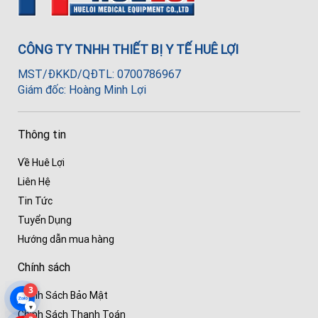
CÔNG TY TNHH THIẾT BỊ Y TẾ HUÊ LỢI
MST/ĐKKD/QĐTL: 0700786967
Giám đốc: Hoàng Minh Lợi
Thông tin
Về Huê Lợi
Liên Hệ
Tin Tức
Tuyển Dụng
Hướng dẫn mua hàng
Chính sách
3
Chính Sách Bảo Mật
▾
Chính Sách Thanh Toán