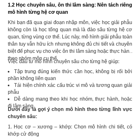
1.2 Học chuyên sâu, ôn thi lâm sàng: Nên tách riêng
mô hình từng hệ cơ quan
Khi bạn đã qua giai đoạn nhập môn, việc học giải phẫu
không còn là học tổng quan mà là đào sâu từng hệ cơ
quan, từng vùng cơ thể. Lúc này, mô hình giải phẫu toàn
thân tuy vẫn hữu ích nhưng không đủ chi tiết và chuyên
biệt để phục vụ cho việc ôn thi lâm sàng hoặc thực hành
theo nhóm môn cụ thể.
Việc đầu tư mô hình chuyên sâu cho từng hệ giúp:
Tập trung đúng kiến thức cần học, không bị rối bởi
phần không liên quan
Tái hiện chính xác cấu trúc vi mô và tương quan giải
phẫu
Dễ dàng mang theo khi học nhóm, thực hành, hoặc
đi lâm sàng
Dưới đây là gợi ý chọn mô hình theo từng lĩnh vực
chuyên sâu:
1. Học cơ – xương – khớp: Chọn mô hình chi tiết, có
khớp cử động