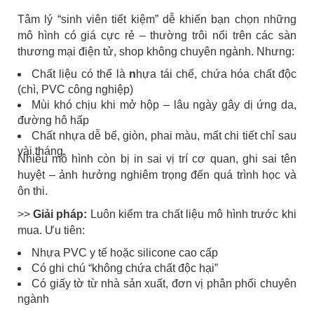
Tâm lý “sinh viên tiết kiệm” dễ khiến bạn chọn những
mô hình có giá cực rẻ – thường trôi nổi trên các sàn
thương mại điện tử, shop không chuyên ngành. Nhưng:
Chất liệu có thể là
n
hựa tái chế, chứa hóa chất độc
(chì, PVC công nghiệp)
Mùi khó chịu khi mở hộp – lâu ngày gây dị ứng da,
đường hô hấp
Chất nhựa dễ bể, giòn, phai màu, mất chi tiết chỉ sau
vài tháng
Nhiều mô hình còn bị in sai vị trí cơ quan, ghi sai tên
huyệt – ảnh hưởng nghiêm trọng đến quá trình học và
ôn thi.
>>
Giải pháp:
Luôn kiểm tra chất liệu mô hình trước khi
mua. Ưu tiên:
Nhựa PVC y tế hoặc silicone cao cấp
Có ghi chú “không chứa chất độc hại”
Có giấy tờ từ nhà sản xuất, đơn vị phân phối chuyên
ngành