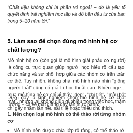
“Chất liệu không chỉ là phần vỏ ngoài – đó là yếu tố
quyết định trải nghiệm học tập và độ bền đầu tư của bạn
trong 5–10 năm tới.”
5. Làm sao để chọn đúng mô hình hệ cơ
chất lượng?
Mô hình hệ cơ (còn gọi là mô hình giải phẫu cơ người)
là công cụ trực quan giúp người học hiểu rõ cấu tạo,
chức năng và sự phối hợp giữa các nhóm cơ trên toàn
cơ thể. Tuy nhiên, không phải mô hình nào nhìn “giống
người thật” cũng có giá trị học thuật cao.
Nhiều người
mua mô hình hệ cơ chỉ vì thấy "đẹp", "chi tiết", "màu bắt
Dưới đây là kinh nghiệm chọn mô hình hệ cơ chất
mắt", nhưng lại không giúp gì nhiều trong việc học, thậm
lượng – cả về mặt giảng dạy lẫn thực hành:
chí gây nhầm lẫn nếu sai tỉ lệ hoặc thiếu chú thích.
1. Nên chọn loại mô hình có thể tháo rời từng nhóm
cơ
Mô hình nên được chia lớp rõ ràng, có thể tháo rời