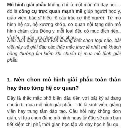
Mô hình giải phẫu
không chỉ là một món đồ dạy học –
đó là
công cụ trực quan mạnh mẽ
giúp người học y,
giáo viên, bác sĩ hiểu rõ cấu trúc cơ thể người. Từ mô
hình hệ cơ, hệ xương khớp, cơ quan nội tạng đến mô
hình châm cứu Đông y, mỗi loại đều có mục đích riêng
và tiêu chuẩn lựa chọn khác nhau.
Nếu bạn đang phân vân không biết chọn loại nào, bài
viết này sẽ giải đáp các thắc mắc thực tế nhất mà khách
hàng thường tìm kiếm khi chuẩn bị mua mô hình giải
phẫu.
1. Nên chọn mô hình giải phẫu toàn thân
hay theo từng hệ cơ quan?
Đây là thắc mắc phổ biến đầu tiên với bất kỳ ai đang
chuẩn bị mua mô hình giải phẫu – dù là sinh viên, giảng
viên hay trung tâm đào tạo. Câu hỏi này không đơn
giản, vì lựa chọn đúng mô hình ngay từ đầu sẽ giúp bạn
tiết kiệm chi phí, thời gian học tập và dạy học hiệu quả