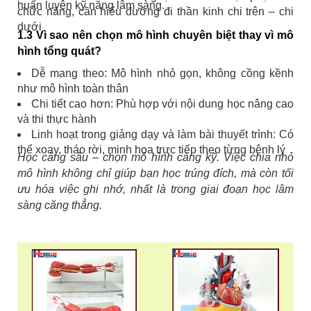
huấn luyện kỹ năng lâm sàng.
chức năng, cần hiểu đường đi thần kinh chi trên – chi
dưới
1.3 Vì sao nên chọn mô hình chuyên biệt thay vì mô
hình tổng quát?
Dễ mang theo: Mô hình nhỏ gọn, không cồng kềnh
như mô hình toàn thân
Chi tiết cao hơn: Phù hợp với nội dung học nâng cao
và thi thực hành
Linh hoạt trong giảng dạy và làm bài thuyết trình: Có
thể xoay, tháo rời, minh họa trực tiếp theo từng bệnh lý
Học càng sâu – chọn mô hình càng kỹ. Việc chia nhỏ
mô hình không chỉ giúp bạn học trúng đích, mà còn tối
ưu hóa việc ghi nhớ, nhất là trong giai đoạn học lâm
sàng căng thẳng.