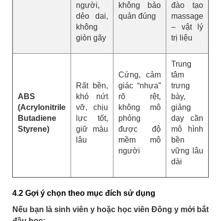
người,
không bảo
đào tạo
dẻo dai,
quản đúng
massage
không
– vật lý
giòn gãy
trị liệu
Trung
Cứng, cảm
tâm
Rất bền,
giác “nhựa”
trưng
ABS
khó nứt
rõ rệt,
bày,
(Acrylonitrile
vỡ, chịu
không mô
giảng
Butadiene
lực tốt,
phỏng
dạy cần
Styrene)
giữ màu
được độ
mô hình
lâu
mềm mô
bền
người
vững lâu
dài
4.2 Gợi ý chọn theo mục đích sử dụng
Nếu bạn là sinh viên y hoặc học viên Đông y mới bắt
đầu học: