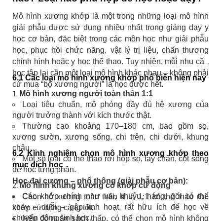
Mô hình xương khớp là một trong những loại mô hình
giải phẫu được sử dụng nhiều nhất trong giảng dạy y
học cơ bản, đặc biệt trong các môn học như giải phẫu
học, phục hồi chức năng, vật lý trị liệu, chấn thương
chỉnh hình hoặc y học thể thao. Tuy nhiên, mỗi nhu cầu
học tập lại cần một loại mô hình khác nhau – không phải
6.1 Các loại mô hình xương khớp phổ biến hiện nay
cứ mua “bộ xương người” là học được hết.
Mô hình xương người toàn thân 1:1
Loại tiêu chuẩn, mô phỏng đầy đủ hệ xương của
người trưởng thành với kích thước thật.
Thường cao khoảng 170–180 cm, bao gồm sọ,
xương sườn, xương sống, chi trên, chi dưới, khung
chậu…
6.2 Kinh nghiệm chọn mô hình xương khớp theo
Một số loại có thể tháo rời hộp sọ, tay chân, cột sống
mục đích học
để học từng phần.
Học đại cương – phổ thông (giải phẫu cơ bản):
Mô hình khung xương có khớp cử động
Các khớp chính như vai, khuỷu, háng, gối có thể
Chọn
bộ xương toàn thân tỉ lệ 1:1 có thể tháo rời,
xoay – duỗi – gập linh hoạt, rất hữu ích để học về
khớp cử động càng tốt.
chuyển động sinh học.
Nếu có ngân sách thấp, có thể chọn mô hình không