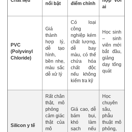
Chất liệu
hợp với
nổi bật
điểm chính
ai
Có loại
Giá
công
Học sinh
thành
nghiệp kém
– sinh
hợp lý,
chất lượng,
PVC
viên mới
dễ tạo
dễ bay
(Polyvinyl
bắt đầu,
hình,
màu, có thể
Chloride)
giảng
bền nhẹ,
chứa hóa
dạy tổng
màu sắc
chất độc
quát
dễ xử lý
nếu không
kiểm tra kỹ
Rất chân
Học
thật, mô
chuyên
phỏng
Giá cao, dễ
sâu,
cảm giác
bám bụi,
phẫu
thật của
khó làm
thuật mô
Silicon y tế
mô
sạch nếu
phỏng,