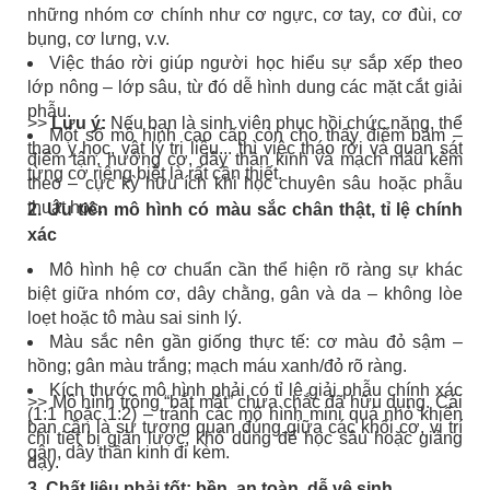
những nhóm cơ chính như cơ ngực, cơ tay, cơ đùi, cơ
bụng, cơ lưng, v.v.
Việc tháo rời giúp người học hiểu sự sắp xếp theo
lớp nông – lớp sâu, từ đó dễ hình dung các mặt cắt giải
phẫu.
>>
Lưu ý:
Nếu bạn là sinh viên phục hồi chức năng, thể
Một số mô hình cao cấp còn cho thấy điểm bám –
thao y học, vật lý trị liệu... thì việc tháo rời và quan sát
điểm tận, hướng cơ, dây thần kinh và mạch máu kèm
từng cơ riêng biệt là rất cần thiết.
theo – cực kỳ hữu ích khi học chuyên sâu hoặc phẫu
thuật học.
2. Ưu tiên mô hình có màu sắc chân thật, tỉ lệ chính
xác
Mô hình hệ cơ chuẩn cần thể hiện rõ ràng sự khác
biệt giữa nhóm cơ, dây chằng, gân và da – không lòe
loẹt hoặc tô màu sai sinh lý.
Màu sắc nên gần giống thực tế: cơ màu đỏ sậm –
hồng; gân màu trắng; mạch máu xanh/đỏ rõ ràng.
Kích thước mô hình phải có tỉ lệ giải phẫu chính xác
>> Mô hình trông “bắt mắt” chưa chắc đã hữu dụng. Cái
(1:1 hoặc 1:2) – tránh các mô hình mini quá nhỏ khiến
bạn cần là sự tương quan đúng giữa các khối cơ, vị trí
chi tiết bị giản lược, khó dùng để học sâu hoặc giảng
gân, dây thần kinh đi kèm.
dạy.
3. Chất liệu phải tốt: bền, an toàn, dễ vệ sinh