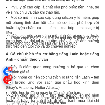
PVC y tế cao cấp là chất liệu phổ biến: bền, nhẹ, dễ
vệ sinh, chịu va đập khi tháo lắp.
Một số mô hình cao cấp dùng silicon y tế mềm: giúp
mô phỏng tính đàn hồi của mô cơ thật, phù hợp với
huấn luyện châm cứu – tiêm – xoa bóp – massage trị
liệu.
>> Đặc biệt nếu bạn dùng mô hình để giảng dạy hoặc
Tránh chọn mô hình giá rẻ có mùi nhựa nồng, dễ gãy,
trưng bày lâu dài tại trung tâm, chất liệu sẽ ảnh hưởng
hoặc bong tróc sơn chỉ sau vài lần sử dụng.
trực tiếp đến tuổi thọ và độ chuyên nghiệp.
4. Có chú thích tên cơ bằng tiếng Latin hoặc tiếng
Anh – chuẩn theo y văn
Đây là điểm quan trọng thường bị bỏ qua khi chọn
3
mô hình giá rẻ.
▾
3
Mỗi nhóm cơ nên có
chú thích rõ ràng: tên Latin – tên
Anh tương ứng với sách giải phẫu học kinh điển
▾
(Gray’s Anatomy, Netter Atlas…)
Việc học từ đúng ngay từ đầu sẽ giúp bạn:
>> Nên chọn mô hình in trực tiếp tên cơ lên mô hình
Tự tra cứu dễ dàng hơn khi đọc tài liệu nước ngoài
hoặc có bảng tra chú thích đi kèm, tránh mua loại chỉ
Dễ tiếp cận giáo trình chuyên sâu