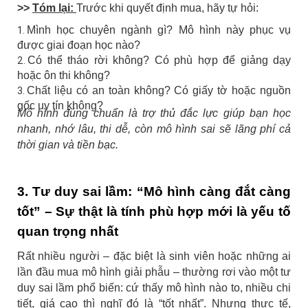
>>
Tóm lại:
Trước khi quyết định mua, hãy tự hỏi:
Mình học chuyên ngành gì? Mô hình này phục vụ
được giai đoạn học nào?
Có thể tháo rời không? Có phù hợp để giảng dạy
hoặc ôn thi không?
Chất liệu có an toàn không? Có giấy tờ hoặc nguồn
gốc uy tín không?
Mô hình đúng chuẩn là trợ thủ đắc lực giúp bạn học
nhanh, nhớ lâu, thi dễ, còn mô hình sai sẽ lãng phí cả
thời gian và tiền bạc.
3. Tư duy sai lầm: “Mô hình càng đắt càng
tốt” – Sự thật là tính phù hợp mới là yếu tố
quan trọng nhất
Rất nhiều người – đặc biệt là sinh viên hoặc những ai
lần đầu mua mô hình giải phẫu – thường rơi vào một tư
duy sai lầm phổ biến: cứ thấy mô hình nào to, nhiều chi
tiết, giá cao thì nghĩ đó là “tốt nhất”.
Nhưng thực tế,