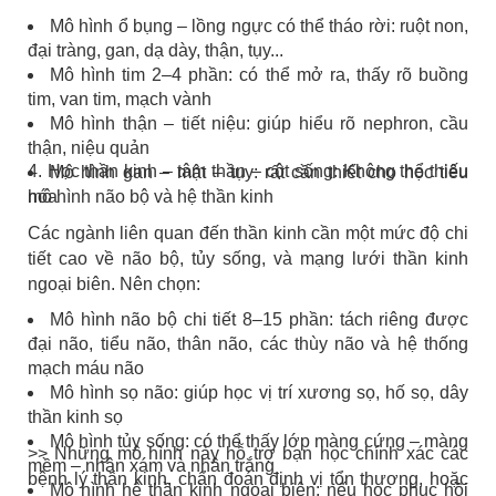
Mô hình ổ bụng – lồng ngực có thể tháo rời: ruột non,
đại tràng, gan, dạ dày, thận, tụy...
Mô hình tim 2–4 phần: có thể mở ra, thấy rõ buồng
tim, van tim, mạch vành
Mô hình thận – tiết niệu: giúp hiểu rõ nephron, cầu
thận, niệu quản
4. Học thần kinh – tâm thần – cột sống: Không thể thiếu
Mô hình gan – mật – tụy: rất cần thiết cho học tiêu
hóa
mô hình não bộ và hệ thần kinh
Các ngành liên quan đến thần kinh cần một mức độ chi
tiết cao về não bộ, tủy sống, và mạng lưới thần kinh
ngoại biên.
Nên chọn:
Mô hình não bộ chi tiết 8–15 phần: tách riêng được
đại não, tiểu não, thân não, các thùy não và hệ thống
mạch máu não
Mô hình sọ não: giúp học vị trí xương sọ, hố sọ, dây
thần kinh sọ
Mô hình tủy sống: có thể thấy lớp màng cứng – màng
>> Những mô hình này hỗ trợ bạn học chính xác các
mềm – nhân xám và nhân trắng
bệnh lý thần kinh, chẩn đoán định vị tổn thương, hoặc
Mô hình hệ thần kinh ngoại biên: nếu học phục hồi