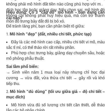
không phải mô hình đắt tiền nào cũng phù hợp với mục
đích học tập hoặc giảng dạy. Nếu chọn sai, mô hình đó
Hiểu đúng: Có 3 “cấp độ” mô hình – bạn đang cần
không chỉ không phát huy hiệu quả, mà còn trở thành
cái nào?
món đồ trưng bày đắt đỏ bị bỏ xó.
Để tránh lãng phí, bạn cần phân biệt rõ giữa:
Mô hình “đẹp” (đắt, nhiều chi tiết, phức tạp)
Đây là các mô hình cao cấp, nhiều chi tiết vi mô, màu
sắc tỉ mỉ, có thể tháo rời rất nhiều phần.
Phù hợp cho: trưng bày, giảng dạy chuyên sâu, hoặc
mô phỏng phẫu thuật.
Sai lầm phổ biến:
→ Sinh viên năm 1 mua loại này nhưng chỉ học đại
cương → vừa đắt, vừa thừa chi tiết → gây rối và khó
tiếp thu.
Mô hình “đủ dùng” (tối ưu giữa giá – độ chi tiết –
mục đích)
Mô hình vừa đủ số lượng chi tiết cần thiết, dễ tháo
lắp các bộ phận chính.