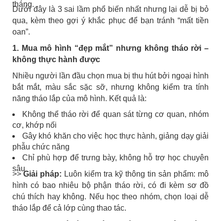
tháng.
Dưới đây là 3 sai lầm phổ biến nhất nhưng lại dễ bị bỏ
qua, kèm theo gợi ý khắc phục để bạn tránh “mất tiền
oan”.
1. Mua mô hình “đẹp mắt” nhưng không tháo rời –
không thực hành được
Nhiều người lần đầu chọn mua bị thu hút bởi ngoại hình
bắt mắt, màu sắc sặc sỡ, nhưng không kiểm tra tính
năng tháo lắp của mô hình. Kết quả là:
Không thể tháo rời để quan sát từng cơ quan, nhóm
cơ, khớp nối
Gây khó khăn cho việc học thực hành, giảng dạy giải
phẫu chức năng
Chỉ phù hợp để trưng bày, không hỗ trợ học chuyên
sâu
>>
Giải pháp:
Luôn kiểm tra kỹ thông tin sản phẩm: mô
hình có bao nhiêu bộ phận tháo rời, có đi kèm sơ đồ
chú thích hay không. Nếu học theo nhóm, chọn loại dễ
tháo lắp để cả lớp cùng thao tác.