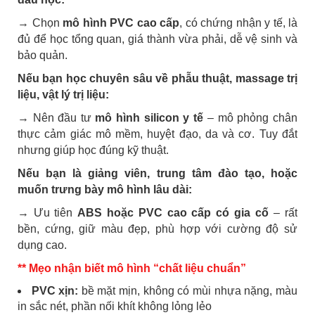
→ Chọn
mô hình PVC cao cấp
, có chứng nhận y tế, là
đủ để học tổng quan, giá thành vừa phải, dễ vệ sinh và
bảo quản.
Nếu bạn học chuyên sâu về phẫu thuật, massage trị
liệu, vật lý trị liệu:
→ Nên đầu tư
mô hình silicon y tế
– mô phỏng chân
thực cảm giác mô mềm, huyệt đạo, da và cơ. Tuy đắt
nhưng giúp học đúng kỹ thuật.
Nếu bạn là giảng viên, trung tâm đào tạo, hoặc
muốn trưng bày mô hình lâu dài:
→ Ưu tiên
ABS hoặc PVC cao cấp có gia cố
– rất
bền, cứng, giữ màu đẹp, phù hợp với cường độ sử
dụng cao.
** Mẹo nhận biết mô hình “chất liệu chuẩn”
PVC xịn:
bề mặt mịn, không có mùi nhựa nặng, màu
in sắc nét, phần nối khít không lỏng lẻo