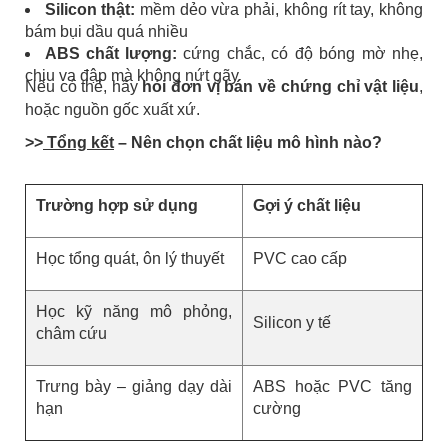
Silicon thật:
mềm dẻo vừa phải, không rít tay, không
bám bụi dầu quá nhiều
ABS chất lượng:
cứng chắc, có độ bóng mờ nhẹ,
chịu va đập mà không nứt gãy
Nếu có thể, hãy
hỏi đơn vị bán về chứng chỉ vật liệu
,
hoặc nguồn gốc xuất xứ.
>>
Tổng kết
– Nên chọn chất liệu mô hình nào?
Trường hợp sử dụng
Gợi ý chất liệu
Học tổng quát, ôn lý thuyết
PVC cao cấp
Học kỹ năng mô phỏng,
Silicon y tế
châm cứu
Trưng bày – giảng dạy dài
ABS hoặc PVC tăng
hạn
cường