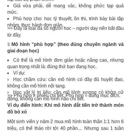
Giá vừa phải, dễ mang vác, không phức tạp quá
mức.
Phù hợp cho: học lý thuyết, ôn thi, trình bày bài tập
nhóm, thực hành đơn giản.
>> Đây là loại đa số người học – người dạy nên bắt đầu
từ đây.
Mô hình “phù hợp” (theo đúng chuyên ngành và
giai đoạn học)
Có thể là mô hình đơn giản hoặc nâng cao, nhưng
quan trọng nhất là: đúng thứ bạn đang học.
Ví dụ:
Học châm cứu: cần mô hình có đầy đủ huyệt đạo,
không cần mô hình nội tạng.
Học vật lý trị liệu: cần mô hình xương có khớp cử
>> Phù hợp ≠ nhiều chi tiết. Phù hợp = đúng mục đích.
động, không cần mô hình não chi tiết.
Ví dụ điển hình: Khi mô hình đắt tiền trở thành món
đồ bỏ xó
Một sinh viên y năm 2 mua mô hình toàn thân 1:1 hơn 6
triệu, có thể tháo rời tới 40 phần… Nhưng sau 1 tuần