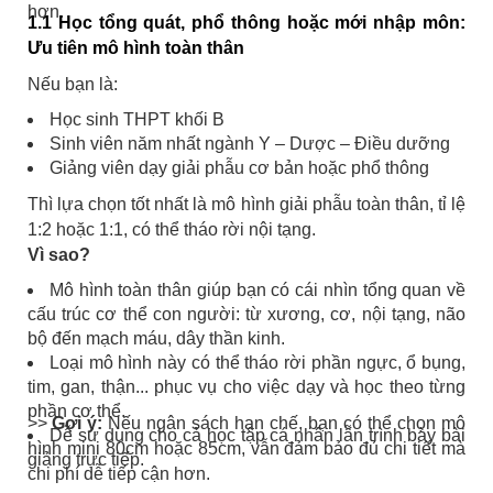
hơn.
1.1 Học tổng quát, phổ thông hoặc mới nhập môn:
Ưu tiên mô hình toàn thân
Nếu bạn là:
Học sinh THPT khối B
Sinh viên năm nhất ngành Y – Dược – Điều dưỡng
Giảng viên dạy giải phẫu cơ bản hoặc phổ thông
Thì lựa chọn tốt nhất là mô hình giải phẫu toàn thân, tỉ lệ
1:2 hoặc 1:1, có thể tháo rời nội tạng.
Vì sao?
Mô hình toàn thân giúp bạn có cái nhìn tổng quan về
cấu trúc cơ thể con người: từ xương, cơ, nội tạng, não
bộ đến mạch máu, dây thần kinh.
Loại mô hình này có thể tháo rời phần ngực, ổ bụng,
tim, gan, thận... phục vụ cho việc dạy và học theo từng
phần cơ thể.
>>
Gợi ý:
Nếu ngân sách hạn chế, bạn có thể chọn mô
Dễ sử dụng cho cả học tập cá nhân lẫn trình bày bài
hình mini 80cm hoặc 85cm, vẫn đảm bảo đủ chi tiết mà
giảng trực tiếp.
chi phí dễ tiếp cận hơn.