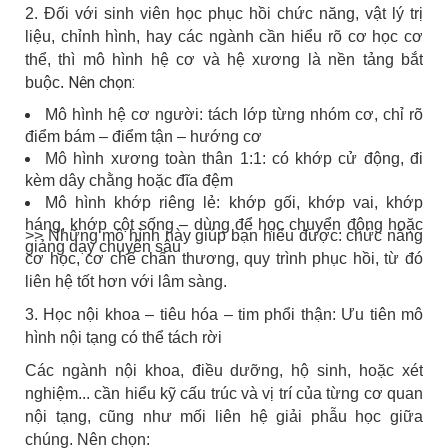
2. Đối với sinh viên học phục hồi chức năng, vật lý trị
liệu, chỉnh hình, hay các ngành cần hiểu rõ cơ học cơ
thể, thì mô hình hệ cơ và hệ xương là nền tảng bắt
Nên chọn:
buộc.
Mô hình hệ cơ người: tách lớp từng nhóm cơ, chỉ rõ
điểm bám – điểm tận – hướng cơ
Mô hình xương toàn thân 1:1: có khớp cử động, đi
kèm dây chằng hoặc đĩa đệm
Mô hình khớp riêng lẻ: khớp gối, khớp vai, khớp
háng, khớp cột sống – dùng để học chuyển động hoặc
>> Những mô hình này giúp bạn hiểu được: chức năng
giảng dạy chuyên sâu
cơ học, cơ chế chấn thương, quy trình phục hồi, từ đó
liên hệ tốt hơn với lâm sàng.
3.
Học nội khoa – tiêu hóa – tim phổi thận: Ưu tiên mô
hình nội tạng có thể tách rời
Các ngành nội khoa, điều dưỡng, hộ sinh, hoặc xét
nghiệm... cần hiểu kỹ cấu trúc và vị trí của từng cơ quan
nội tạng, cũng như mối liên hệ giải phẫu học giữa
chúng.
Nên chọn: