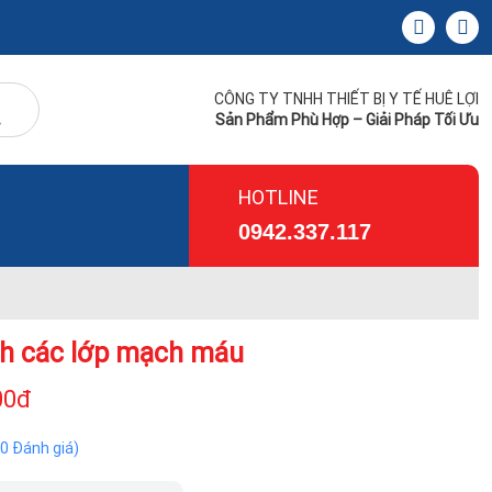
CÔNG TY TNHH THIẾT BỊ Y TẾ HUÊ LỢI
Sản Phẩm Phù Hợp – Giải Pháp Tối Ưu
HOTLINE
0942.337.117
h các lớp mạch máu
00đ
(0 Đánh giá)