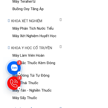
Máy Terahertz
Buồng Oxy Tăng Áp
KHOA XÉT NGHIỆM
Máy Phân Tích Nước Tiểu
Máy Xét Nghiệm Huyết Học
KHOA Y HỌC CỔ TRUYỀN
Máy Làm Viên Hoàn
3
Máy Sắc Thuốc Kèm Đóng
Túi
▾
Máy Đóng Túi Tự Động
3
Máy Thái Thuốc
▾
Máy Tán - Nghiền Thuốc
Máy Sấy Thuốc