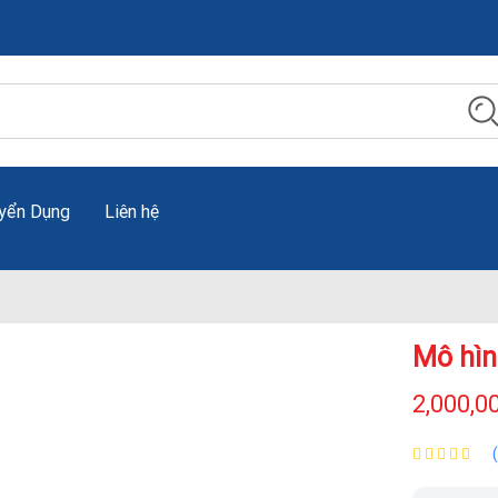
yển Dụng
Liên hệ
Mô hìn
2,000,0