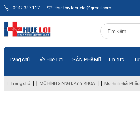
0942.337.117
thietbiytehueloi@gmail.com
Trang chủ
Về Huê Lợi
SẢN PHẨM
Tin tức
Tu
Trang chủ
MÔ HÌNH GIẢNG DẠY Y KHOA
Mô Hình Giải Phẫu