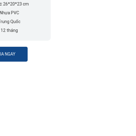
c:
26*20*23 cm
Nhựa PVC
rung Quốc
:
12 tháng
A NGAY