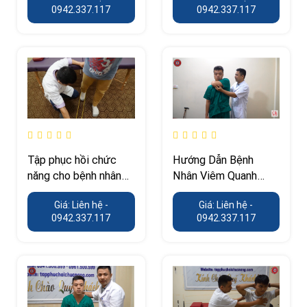
0942.337.117
0942.337.117
Tập phục hồi chức
Hướng Dẫn Bệnh
năng cho bệnh nhân
Nhân Viêm Quanh
sau phẫu thuật chi
Khớp Vai Tập Phục
Giá: Liên hệ -
Giá: Liên hệ -
dưới
Hồi Chức Năng
0942.337.117
0942.337.117