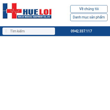
Về chúng tôi
Danh mục sản phẩm
0942.337.117