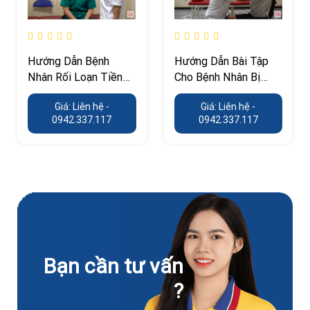
Hướng Dẫn Bệnh
Hướng Dẫn Bài Tập
Nhân Rối Loạn Tiền
Cho Bệnh Nhân Bị
Đình Tập Vận Động
Parkinson
Giá: Liên hệ -
Giá: Liên hệ -
0942.337.117
0942.337.117
Bạn cần tư vấn
?