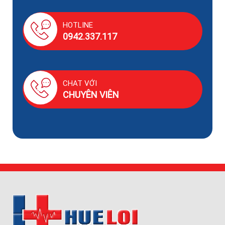
HOTLINE
0942.337.117
CHAT VỚI
CHUYÊN VIÊN