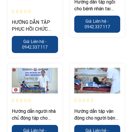
Hướng dẫn tập ngồi
cho bệnh nhân tai
biến giai đoạn 3
Giá: Liên hệ -
HƯỚNG DẪN TẬP
0942.337.117
PHỤC HỒI CHỨC
NĂNG CHO NGƯỜI
Giá: Liên hệ -
TAI BIẾN, CHẤN
0942.337.117
THƯƠNG SỌ NÃO Ở
GIAI ĐOẠN 5 (TẬP
ĐI)
Hướng dẫn người nhà
Hướng dẫn tập vận
chủ động tập cho
động cho người bệnh
người bệnh bị tai biến
bị chấn thương sọ não
Giá: Liên hệ -
Giá: Liên hệ -