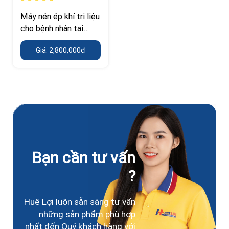
Máy nén ép khí trị liệu
cho bệnh nhân tai
biến
Giá: 2,800,000đ
Bạn cần tư vấn
?
Huê Lợi luôn sẵn sàng tư vấn
những sản phẩm phù hợp
nhất đến Quý khách hàng với