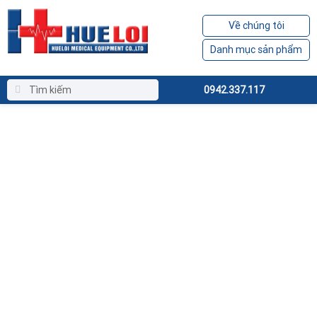
Về chúng tôi
Danh mục sản phẩm
0942.337.117