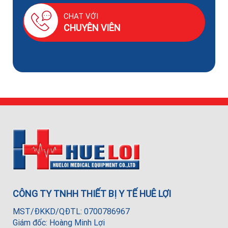
CHAT VỚI
CHUYÊN VIÊN
CÔNG TY TNHH THIẾT BỊ Y TẾ HUÊ LỢI
MST/ĐKKD/QĐTL: 0700786967
Giám đốc: Hoàng Minh Lợi