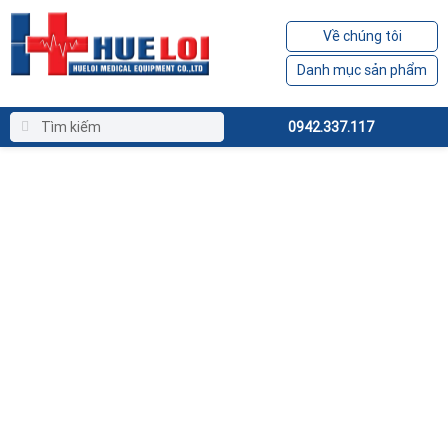
Về chúng tôi
Danh mục sản phẩm
0942.337.117