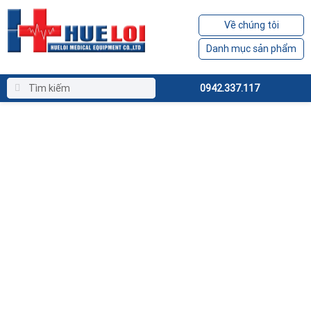
Về chúng tôi
Danh mục sản phẩm
0942.337.117