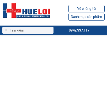
Về chúng tôi
Danh mục sản phẩm
0942.337.117