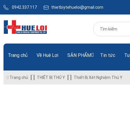
0942.337.117
thietbiytehueloi@gmail.com
Trang chủ
Về Huê Lợi
SẢN PHẨM
Tin tức
Tu
Trang chủ
THIẾT BỊ THÚ Y
Thiết Bị Xét Nghiệm Thú Y