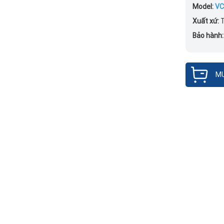
Model:
VC
Xuất xứ:
T
Bảo hành
MU