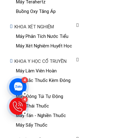
Máy Terahertz
Buồng Oxy Tăng Áp
KHOA XÉT NGHIỆM
Máy Phân Tích Nước Tiểu
Máy Xét Nghiệm Huyết Học
KHOA Y HỌC CỔ TRUYỀN
Máy Làm Viên Hoàn
4
Máy Sắc Thuốc Kèm Đóng
Túi
▾
Máy Đóng Túi Tự Động
4
Máy Thái Thuốc
▾
Máy Tán - Nghiền Thuốc
Máy Sấy Thuốc