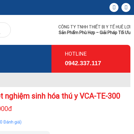
CÔNG TY TNHH THIẾT BỊ Y TẾ HUÊ LỢI
Sản Phẩm Phù Hợp – Giải Pháp Tối Ưu
HOTLINE
0942.337.117
t nghiệm sinh hóa thú y VCA-TE-300
000đ
(0 Đánh giá)