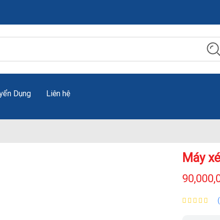
yển Dụng
Liên hệ
Máy xé
90,000,