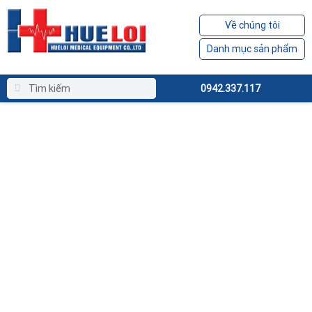
Về chúng tôi
Danh mục sản phẩm
0942.337.117