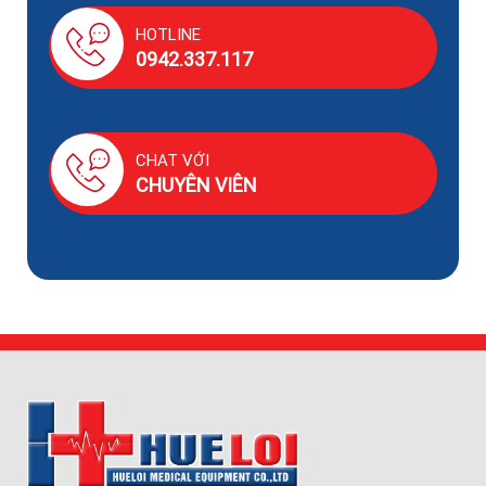
HOTLINE
0942.337.117
CHAT VỚI
CHUYÊN VIÊN