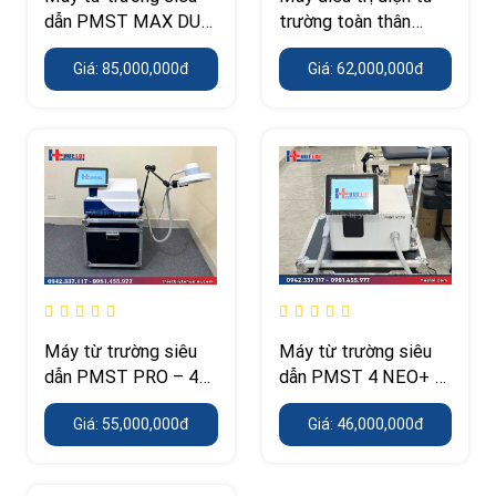
dẫn PMST MAX DUO
trường toàn thân
– 7 Tesla, 2 kênh điều
PMST LOOP PRO
Giá: 85,000,000đ
Giá: 62,000,000đ
trị độc lập
MAX – 24.700 Gauss
Máy từ trường siêu
Máy từ trường siêu
dẫn PMST PRO – 4–
dẫn PMST 4 NEO+ –
7 Tesla kết hợp
5 Tesla kết hợp laser
Giá: 55,000,000đ
Giá: 46,000,000đ
Diode Laser công
lạnh 650 và 808 nm
suất cao