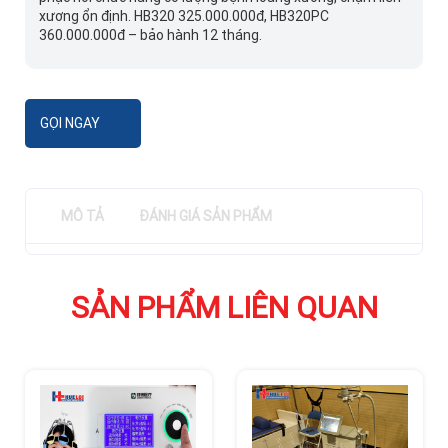
xương ổn định. HB320 325.000.000đ, HB320PC
360.000.000đ – bảo hành 12 tháng.
GỌI NGAY
MÔ TẢ
ĐÁNH GIÁ SẢN PHẨM
SẢN PHẨM LIÊN QUAN