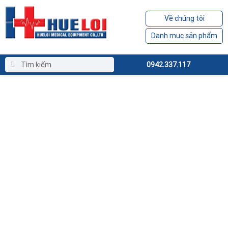
Về chúng tôi
Danh mục sản phẩm
0942.337.117