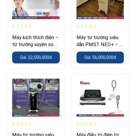
Máy kích thích điện –
Máy từ trường siêu
từ trường xuyên sọ
dẫn PMST NEO+ – 5
HB510B (TMS cường
Tesla kết hợp laser
Giá: 22,500,000đ
Giá: 56,000,000đ
độ thấp)
diode lạnh 5600 mW
Máy từ trường siêu
Máy điều trị điện từ