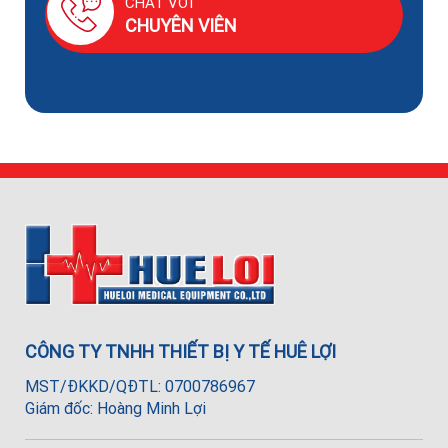
CHAT VỚI
CHUYÊN VIÊN
CÔNG TY TNHH THIẾT BỊ Y TẾ HUÊ LỢI
MST/ĐKKD/QĐTL: 0700786967
Giám đốc: Hoàng Minh Lợi