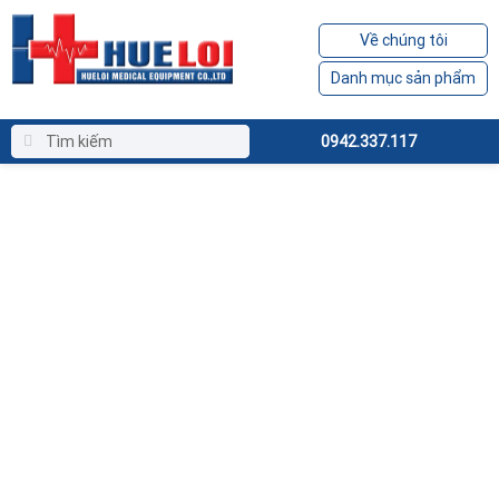
Về chúng tôi
Danh mục sản phẩm
0942.337.117