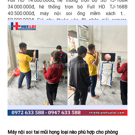
Full HD 14.000.000đ, hệ thống trọn bộ SD TJ-168A
34.000.000đ, hệ thống trọn bộ Full HD TJ-168B
40.500.000đ, máy nội soi ống mềm xách tay
58.000.000đ. Giá phụ thuộc vào độ phân giải camera,
công suất nguồn sáng, kích thước màn hình và số lượng
optic đi kèm.
Máy nội soi tai mũi họng loại nào phù hợp cho phòng