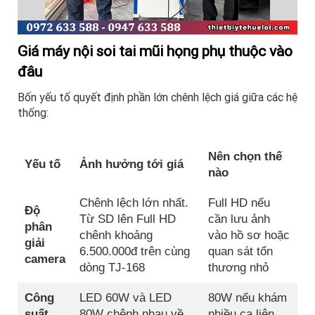
Giá máy nội soi tai mũi họng phụ thuộc vào
đâu
Bốn yếu tố quyết định phần lớn chênh lệch giá giữa các hệ
thống:
Nên chọn thế
Yếu tố
Ảnh hưởng tới giá
nào
Chênh lệch lớn nhất.
Full HD nếu
Độ
Từ SD lên Full HD
cần lưu ảnh
phân
chênh khoảng
vào hồ sơ hoặc
giải
6.500.000đ trên cùng
quan sát tổn
camera
dòng TJ-168
thương nhỏ
Công
LED 60W và LED
80W nếu khám
suất
80W chênh nhau về
nhiều ca liên