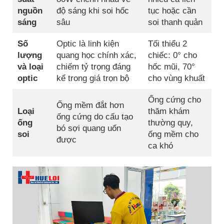
nguồn
độ sáng khi soi hốc
tục hoặc cần
sáng
sâu
soi thanh quản
Số
Optic là linh kiện
Tối thiểu 2
lượng
quang học chính xác,
chiếc: 0° cho
và loại
chiếm tỷ trọng đáng
hốc mũi, 70°
optic
kể trong giá trọn bộ
cho vùng khuất
Ống cứng cho
Ống mềm đắt hơn
Loại
thăm khám
ống cứng do cấu tạo
ống
thường quy,
bó sợi quang uốn
soi
ống mềm cho
được
ca khó