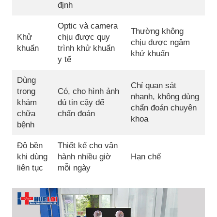
định
Optic và camera
Thường không
Khử
chịu được quy
chịu được ngâm
khuẩn
trình khử khuẩn
khử khuẩn
y tế
Dùng
Chỉ quan sát
trong
Có, cho hình ảnh
nhanh, không dùng
khám
đủ tin cậy để
chẩn đoán chuyên
chữa
chẩn đoán
khoa
bệnh
Độ bền
Thiết kế cho vận
khi dùng
hành nhiều giờ
Hạn chế
liên tục
mỗi ngày