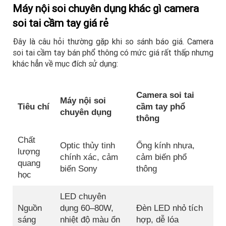
Máy nội soi chuyên dụng khác gì camera
soi tai cầm tay giá rẻ
Đây là câu hỏi thường gặp khi so sánh báo giá. Camera
soi tai cầm tay bán phổ thông có mức giá rất thấp nhưng
khác hẳn về mục đích sử dụng:
Camera soi tai
Máy nội soi
Tiêu chí
cầm tay phổ
chuyên dụng
thông
Chất
Optic thủy tinh
Ống kính nhựa,
lượng
chính xác, cảm
cảm biến phổ
quang
biến Sony
thông
học
LED chuyên
Nguồn
dụng 60–80W,
Đèn LED nhỏ tích
sáng
nhiệt độ màu ổn
hợp, dễ lóa