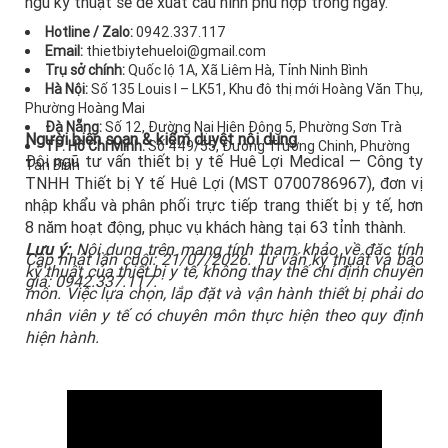
ngũ kỹ thuật sẽ đề xuất cấu hình phù hợp trong ngày.
Hotline / Zalo:
0942.337.117
Email:
thietbiytehueloi@gmail.com
Trụ sở chính:
Quốc lộ 1A, Xã Liêm Hà, Tỉnh Ninh Bình
Hà Nội:
Số 135 Louis I – LK51, Khu đô thị mới Hoàng Văn Thụ,
Phường Hoàng Mai
Đà Nẵng:
Số 12, Đường Nại Hiên Đông 5, Phường Sơn Trà
Người biên soạn & kiểm duyệt nội dung
TP. Hồ Chí Minh:
Số 449/55, Đường Trường Chinh, Phường
Đội ngũ tư vấn thiết bị y tế Huê Lợi Medical — Công ty
Tân Bình
TNHH Thiết bị Y tế Huê Lợi (MST 0700786967), đơn vị
nhập khẩu và phân phối trực tiếp trang thiết bị y tế, hơn
8 năm hoạt động, phục vụ khách hàng tại 63 tỉnh thành.
Lưu ý:
Nội dung trên mang tính tham khảo về đặc tính
Cập nhật lần cuối: 21/07/2026. Tư vấn kỹ thuật và báo
kỹ thuật của thiết bị y tế, không thay thế chỉ định chuyên
giá: 0942.337.117.
môn. Việc lựa chọn, lắp đặt và vận hành thiết bị phải do
nhân viên y tế có chuyên môn thực hiện theo quy định
hiện hành.