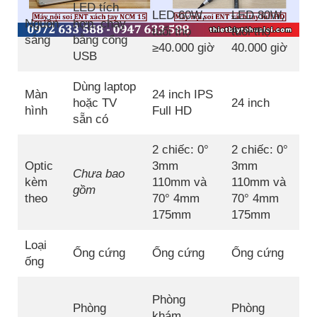
LED tích
LED 60W,
LED 80W,
L
Nguồn
hợp, chạy
tuổi thọ
tuổi thọ
h
sáng
bằng cổng
≥40.000 giờ
40.000 giờ
t
USB
Dùng laptop
D
Màn
24 inch IPS
hoặc TV
24 inch
b
hình
Full HD
sẵn có
s
2 chiếc: 0°
2 chiếc: 0°
Optic
3mm
3mm
Chưa bao
K
kèm
110mm và
110mm và
gồm
o
theo
70° 4mm
70° 4mm
175mm
175mm
Loại
Ống cứng
Ống cứng
Ống cứng
ống
C
Phòng
Phòng
Phòng
b
khám