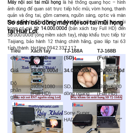
Máy nội soi tai mũi họng
là hệ thống quang học – hình
ảnh dùng để quan sát trực tiếp hốc mũi, vòm họng, thanh
quản và ống tai, gồm camera, nguồn sáng, optic và màn
hình hiển thị. Tại Huê Lợi Medical, máy nội soi tai mũi
So sánh các dòng máy nội soi tai mũi họng
họng có giá
từ 14.000.000đ
(bản xách tay Full HD) đến
tại Huê Lợi
58.000.000đ (ống mềm xách tay), nhập khẩu trực tiếp từ
Taijiang, bảo hành 12 tháng chính hãng, giao lắp tại 63
tỉnh thành. Hotline 0942.337.117.
Tiêu
Xách tay
TJ-168A
TJ-168B
chí
Full HD
(SD)
(Full HD)
x
Giá
14.000.000đ
34.000.000đ
40.500.000đ
5
Độ
1920×1080
SD, 800
1920×1080
T
phân
(Full HD)
dòng ngang
(Full HD)
h
giải
Sony
T
Cảm
Sony Super
Sony
CMOS
t
biến
HAD CCD
CMOS 1/2"
1/2.8"