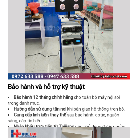
Bảo hành và hỗ trợ kỹ thuật
Bảo hành 12 tháng chính hãng
cho toàn bộ máy nội soi
trong danh mục.
Hướng dẫn sử dụng tận nơi
khi bàn giao hệ thống trọn bộ.
Cung cấp linh kiện thay thế
sau bảo hành: optic, nguồn
sáng, cáp tín hiệu.
Nhập khẩu trực tiếp từ Taijiang
nên chủ động được nguồn
linh kiện, không phụ thuộc lịch nhập của bên thứ ba.