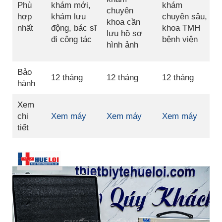
Phù
khám mới,
khám
p
chuyên
hợp
khám lưu
chuyên sâu,
m
khoa cần
nhất
động, bác sĩ
khoa TMH
d
lưu hồ sơ
đi công tác
bệnh viện
–
hình ảnh
q
Bảo
12 tháng
12 tháng
12 tháng
1
hành
Xem
chi
Xem máy
Xem máy
Xem máy
tiết