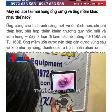
Máy nội soi tai mũi họng ống cứng và ống mềm khác
nhau thế nào?
Ống cứng cho hình ảnh sáng, nét và ổn định hơn, chi phí
thấp hơn, phù hợp thăm khám thường quy hốc mũi và
vòm họng — đây là loại đi kèm các hệ thống TJ-168A và
TJ-168B. Ống mềm uốn được nên tiếp cận được vùng sâu
và khó như hạ họng, thanh quản ở bệnh nhân phản xạ nôn
mạnh, nhưng giá cao hơn và quy trình khử khuẩn phức tạp
hơn.