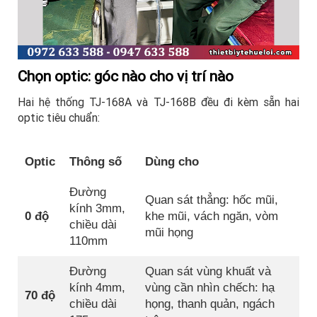
Chọn optic: góc nào cho vị trí nào
Hai hệ thống TJ-168A và TJ-168B đều đi kèm sẵn hai
optic tiêu chuẩn:
Optic
Thông số
Dùng cho
Đường
Quan sát thẳng: hốc mũi,
kính 3mm,
0 độ
khe mũi, vách ngăn, vòm
chiều dài
mũi họng
110mm
Đường
Quan sát vùng khuất và
kính 4mm,
vùng cần nhìn chếch: hạ
70 độ
chiều dài
họng, thanh quản, ngách