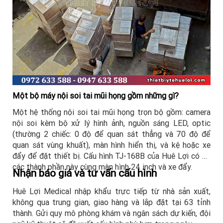
Một bộ máy nội soi tai mũi họng gồm những gì?
Một hệ thống nội soi tai mũi họng trọn bộ gồm: camera
nội soi kèm bộ xử lý hình ảnh, nguồn sáng LED, optic
(thường 2 chiếc: 0 độ để quan sát thẳng và 70 độ để
quan sát vùng khuất), màn hình hiển thị, và kệ hoặc xe
đẩy để đặt thiết bị. Cấu hình TJ-168B của Huê Lợi có đủ
các thành phần này cùng màn hình 24 inch và xe đẩy.
Nhận báo giá và tư vấn cấu hình
Huê Lợi Medical nhập khẩu trực tiếp từ nhà sản xuất,
không qua trung gian, giao hàng và lắp đặt tại 63 tỉnh
thành. Gửi quy mô phòng khám và ngân sách dự kiến, đội