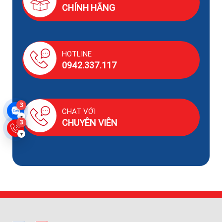
CHÍNH HÃNG
HOTLINE
0942.337.117
3
CHAT VỚI
▾
CHUYÊN VIÊN
3
▾