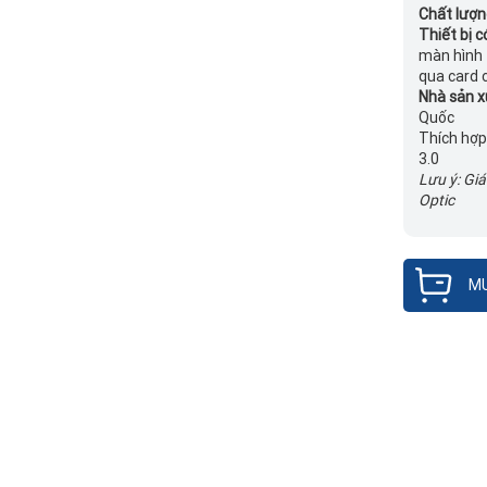
Chất lượn
Thiết bị c
màn hình 
qua card 
Nhà sản x
Quốc
Thích hợp
3.0
Lưu ý: Gi
Optic
MU