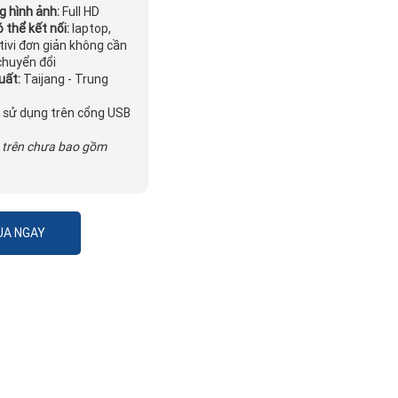
g hình ảnh:
Full HD
ó thể kết nối:
laptop,
tivi đơn giản không cần
chuyển đổi
uất:
Taijang - Trung
 sử dụng trên cổng USB
á trên chưa bao gồm
A NGAY