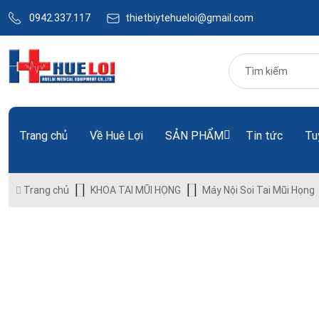
0942.337.117
thietbiytehueloi@gmail.com
Trang chủ
Về Huê Lợi
SẢN PHẨM
Tin tức
Tu
Trang chủ
KHOA TAI MŨI HỌNG
Máy Nội Soi Tai Mũi Họng