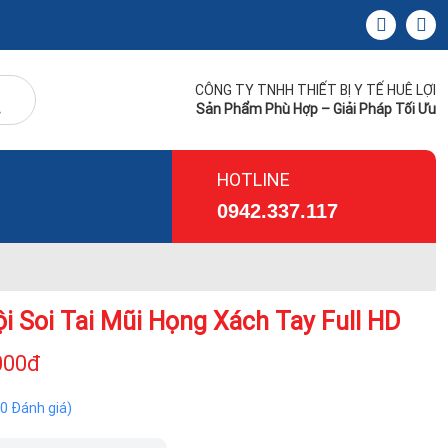
CÔNG TY TNHH THIẾT BỊ Y TẾ HUÊ LỢI
Sản Phẩm Phù Hợp – Giải Pháp Tối Ưu
HOTLINE
0942.337.117
i Soi Tai Mũi Họng Xách Tay Full HD
000đ
(0 Đánh giá)