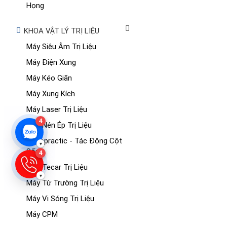
Họng
KHOA VẬT LÝ TRỊ LIỆU
Máy Siêu Âm Trị Liệu
Máy Điện Xung
Máy Kéo Giãn
Máy Xung Kích
Máy Laser Trị Liệu
4
Máy Nén Ép Trị Liệu
Chiropractic - Tác Động Cột
▾
Sống
4
Máy Tecar Trị Liệu
▾
Máy Từ Trường Trị Liệu
Máy Vi Sóng Trị Liệu
Máy CPM