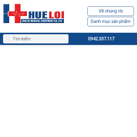
Về chúng tôi
Danh mục sản phẩm
0942.337.117