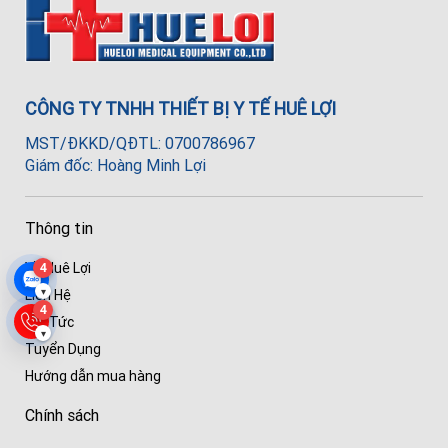
CÔNG TY TNHH THIẾT BỊ Y TẾ HUÊ LỢI
MST/ĐKKD/QĐTL: 0700786967
Giám đốc: Hoàng Minh Lợi
Thông tin
Về Huê Lợi
4
▾
Liên Hệ
4
Tin Tức
▾
Tuyển Dụng
Hướng dẫn mua hàng
Chính sách