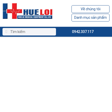
Về chúng tôi
Danh mục sản phẩm
0942.337.117