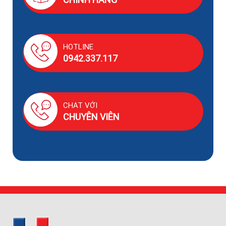
HOTLINE
0942.337.117
CHAT VỚI
CHUYÊN VIÊN