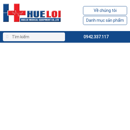
Về chúng tôi
Danh mục sản phẩm
0942.337.117