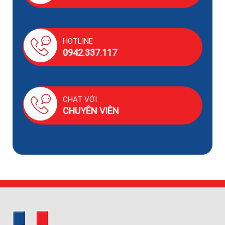
HOTLINE
0942.337.117
CHAT VỚI
CHUYÊN VIÊN