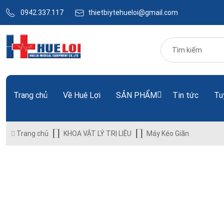
0942.337.117
thietbiytehueloi@gmail.com
Trang chủ
Về Huê Lợi
SẢN PHẨM
Tin tức
Tu
Trang chủ
KHOA VẬT LÝ TRỊ LIỆU
Máy Kéo Giãn