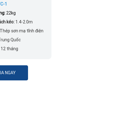
C-1
ng:
22kg
ch kéo:
1.4-2.0m
Thép sơn mạ tĩnh điện
Trung Quốc
:
12 tháng
A NGAY