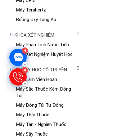
Máy CPM
Máy Terahertz
Buồng Oxy Tăng Áp
KHOA XÉT NGHIỆM
Máy Phân Tích Nước Tiểu
4
Máy Xét Nghiệm Huyết Học
▾
KHOA Y HỌC CỔ TRUYỀN
4
Máy Làm Viên Hoàn
▾
Máy Sắc Thuốc Kèm Đóng
Túi
Máy Đóng Túi Tự Động
Máy Thái Thuốc
Máy Tán - Nghiền Thuốc
Máy Sấy Thuốc