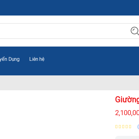
yển Dụng
Liên hệ
Giường
2,100,0