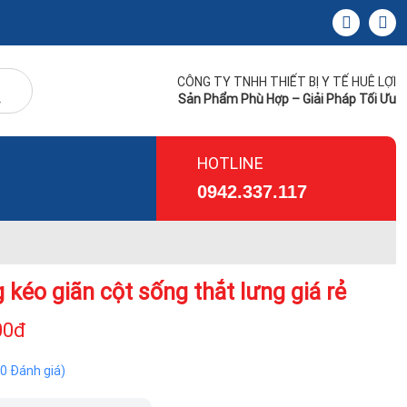
CÔNG TY TNHH THIẾT BỊ Y TẾ HUÊ LỢI
Sản Phẩm Phù Hợp – Giải Pháp Tối Ưu
HOTLINE
0942.337.117
 kéo giãn cột sống thắt lưng giá rẻ
00đ
(0 Đánh giá)