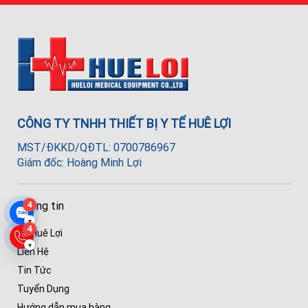
CÔNG TY TNHH THIẾT BỊ Y TẾ HUÊ LỢI
MST/ĐKKD/QĐTL: 0700786967
Giám đốc: Hoàng Minh Lợi
Thông tin
4
▾
4
Về Huê Lợi
▾
Liên Hệ
Tin Tức
Tuyển Dụng
Hướng dẫn mua hàng