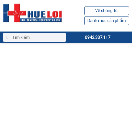
Về chúng tôi
Danh mục sản phẩm
0942.337.117