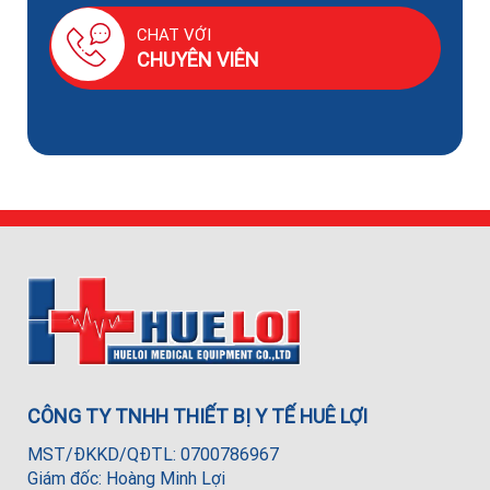
CHAT VỚI
CHUYÊN VIÊN
CÔNG TY TNHH THIẾT BỊ Y TẾ HUÊ LỢI
MST/ĐKKD/QĐTL: 0700786967
Giám đốc: Hoàng Minh Lợi