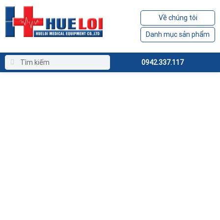
Về chúng tôi
Danh mục sản phẩm
0942.337.117