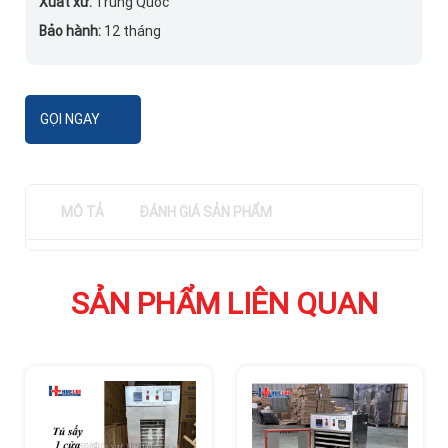
Xuất xứ:
Trung Quốc
Bảo hành:
12 tháng
GỌI NGAY
MÔ TẢ
ĐÁNH GIÁ SẢN PHẨM
SẢN PHẨM LIÊN QUAN