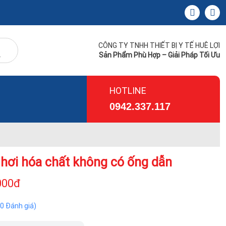
CÔNG TY TNHH THIẾT BỊ Y TẾ HUÊ LỢI
Sản Phẩm Phù Hợp – Giải Pháp Tối Ưu
HOTLINE
0942.337.117
 hơi hóa chất không có ống dẫn
000đ
(0 Đánh giá)