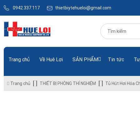
0942.337.117
thietbiytehueloi@gmail.com
Trang chủ
Về Huê Lợi
SẢN PHẨM
Tin tức
Tu
Trang chủ
THIẾT BỊ PHÒNG THÍ NGHIỆM
Tủ Hút Hơi Hóa C