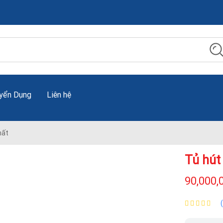
yển Dụng
Liên hệ
hất
Tủ hút
90,000,