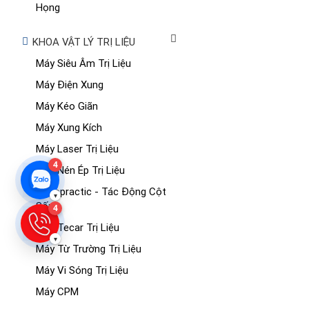
Họng
KHOA VẬT LÝ TRỊ LIỆU
Máy Siêu Âm Trị Liệu
Máy Điện Xung
Máy Kéo Giãn
Máy Xung Kích
Máy Laser Trị Liệu
4
Máy Nén Ép Trị Liệu
Chiropractic - Tác Động Cột
▾
Sống
4
Máy Tecar Trị Liệu
▾
Máy Từ Trường Trị Liệu
Máy Vi Sóng Trị Liệu
Máy CPM