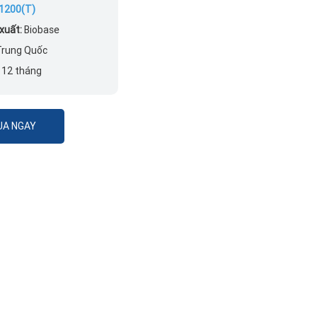
1200(T)
xuất:
Biobase
rung Quốc
:
12 tháng
A NGAY