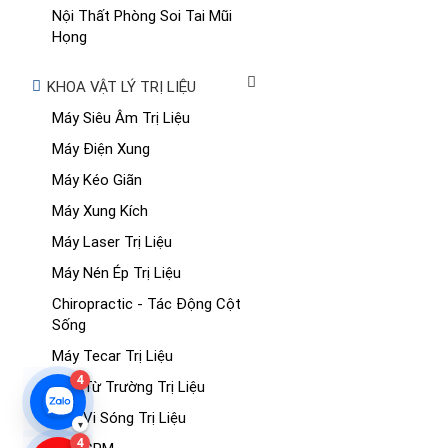
Nội Thất Phòng Soi Tai Mũi
Họng
KHOA VẬT LÝ TRỊ LIỆU
Máy Siêu Âm Trị Liệu
Máy Điện Xung
Máy Kéo Giãn
Máy Xung Kích
Máy Laser Trị Liệu
Máy Nén Ép Trị Liệu
Chiropractic - Tác Động Cột
Sống
Máy Tecar Trị Liệu
4
Máy Từ Trường Trị Liệu
Máy Vi Sóng Trị Liệu
▾
4