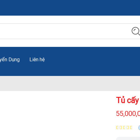
yển Dụng
Liên hệ
Tủ cấy 
55,000,