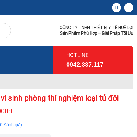
CÔNG TY TNHH THIẾT BỊ Y TẾ HUÊ LỢI
Sản Phẩm Phù Hợp – Giải Pháp Tối Ưu
HOTLINE
0942.337.117
vi sinh phòng thí nghiệm loại tủ đôi
000đ
(0 Đánh giá)