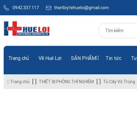
0942.337.117
thietbiytehueloi@gmail.com
Trang chủ
Về Huê Lợi
SẢN PHẨM
Tin tức
Tu
Trang chủ
THIẾT BỊ PHÒNG THÍ NGHIỆM
Tủ Cấy Vô Trùng