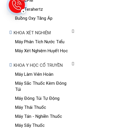
Máy CPM
Máy Terahertz
▾
Buồng Oxy Tăng Áp
KHOA XÉT NGHIỆM
Máy Phân Tích Nước Tiểu
Máy Xét Nghiệm Huyết Học
KHOA Y HỌC CỔ TRUYỀN
Máy Làm Viên Hoàn
Máy Sắc Thuốc Kèm Đóng
Túi
Máy Đóng Túi Tự Động
Máy Thái Thuốc
Máy Tán - Nghiền Thuốc
Máy Sấy Thuốc