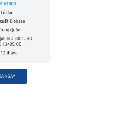
S-V1300
Tủ đôi
xuất:
Biobase
rung Quốc
ận:
ISO 9001, ISO
O 13485, CE
12 tháng
A NGAY