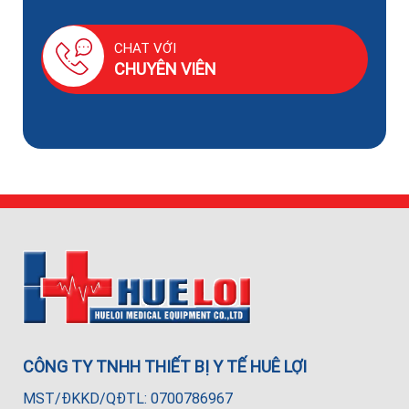
CHAT VỚI
CHUYÊN VIÊN
CÔNG TY TNHH THIẾT BỊ Y TẾ HUÊ LỢI
MST/ĐKKD/QĐTL: 0700786967