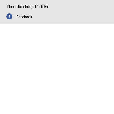
Theo dõi chúng tôi trên
Facebook
Youtube
Zalo
Chứng nhận
© Copyright 2026 Thiết Bị Y Tế Nhập Khẩu Chất Lượng Cao — Huê
Lợi Medical.