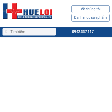
Về chúng tôi
Danh mục sản phẩm
0942.337.117