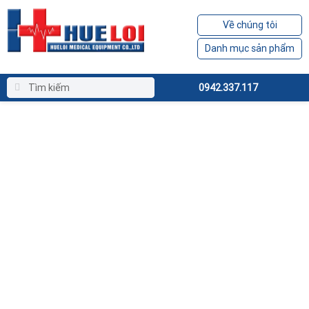
Về chúng tôi
Danh mục sản phẩm
0942.337.117