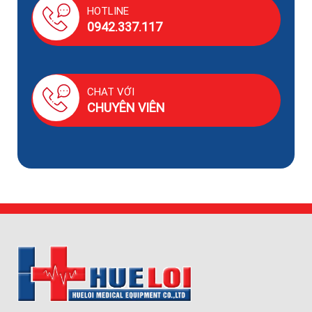
HOTLINE
0942.337.117
CHAT VỚI
CHUYÊN VIÊN