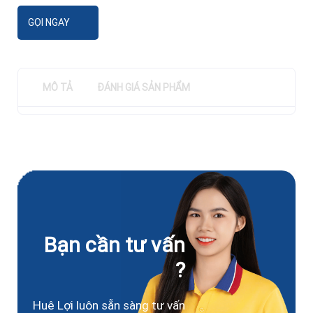
GỌI NGAY
MÔ TẢ
ĐÁNH GIÁ SẢN PHẨM
Bạn cần tư vấn
?
Huê Lợi luôn sẵn sàng tư vấn