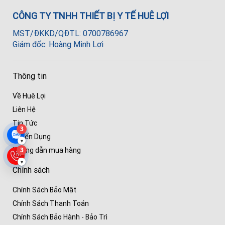
CÔNG TY TNHH THIẾT BỊ Y TẾ HUÊ LỢI
MST/ĐKKD/QĐTL: 0700786967
Giám đốc: Hoàng Minh Lợi
Thông tin
Về Huê Lợi
Liên Hệ
Tin Tức
3
Tuyển Dụng
▾
3
Hướng dẫn mua hàng
▾
Chính sách
Chính Sách Bảo Mật
Chính Sách Thanh Toán
Chính Sách Bảo Hành - Bảo Trì