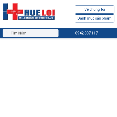
Về chúng tôi
Danh mục sản phẩm
0942.337.117