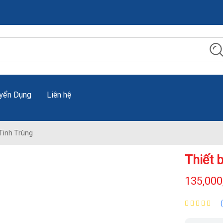
yển Dụng
Liên hệ
Tinh Trùng
Thiết b
135,000