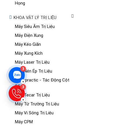
Họng
KHOA VẬT LÝ TRỊ LIỆU
Máy Siêu Âm Trị Liệu
Máy Điện Xung
Máy Kéo Giãn
Máy Xung Kích
Máy Laser Trị Liệu
3
Máy Nén Ép Trị Liệu
Chiropractic - Tác Động Cột
▾
Sống
3
Máy Tecar Trị Liệu
▾
Máy Từ Trường Trị Liệu
Máy Vi Sóng Trị Liệu
Máy CPM