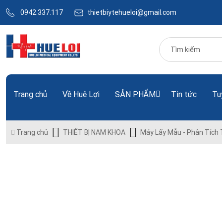
0942.337.117
thietbiytehueloi@gmail.com
Trang chủ
Về Huê Lợi
SẢN PHẨM
Tin tức
Tu
Trang chủ
THIẾT BỊ NAM KHOA
Máy Lấy Mẫu - Phân Tích 