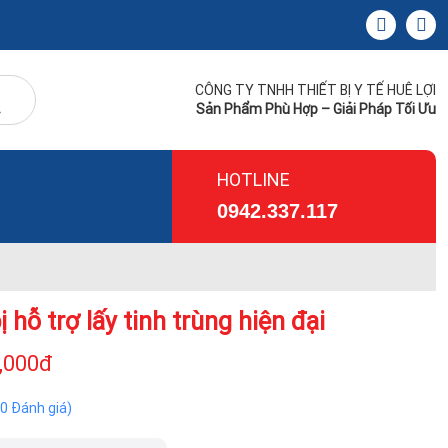
CÔNG TY TNHH THIẾT BỊ Y TẾ HUÊ LỢI
Sản Phẩm Phù Hợp – Giải Pháp Tối Ưu
HOTLINE
0942.337.117
ị hỗ trợ lấy tinh trùng hiện đại
,000đ
(0 Đánh giá)