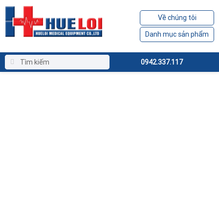
Về chúng tôi
Danh mục sản phẩm
0942.337.117