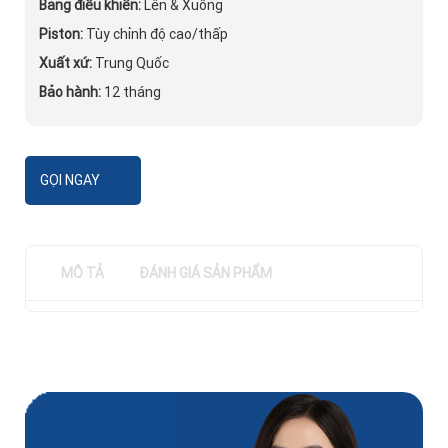
Bảng điều khiển:
Lên & Xuống
Piston:
Tùy chỉnh độ cao/thấp
Xuất xứ:
Trung Quốc
Bảo hành:
12 tháng
GỌI NGAY
MÔ TẢ
ĐÁNH GIÁ SẢN PHẨM