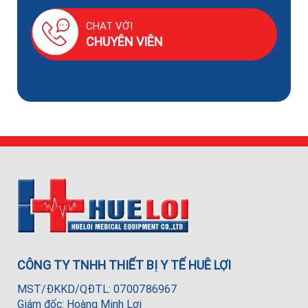
CHAT VỚI
CHUYÊN VIÊN
CÔNG TY TNHH THIẾT BỊ Y TẾ HUÊ LỢI
MST/ĐKKD/QĐTL: 0700786967
Giám đốc: Hoàng Minh Lợi