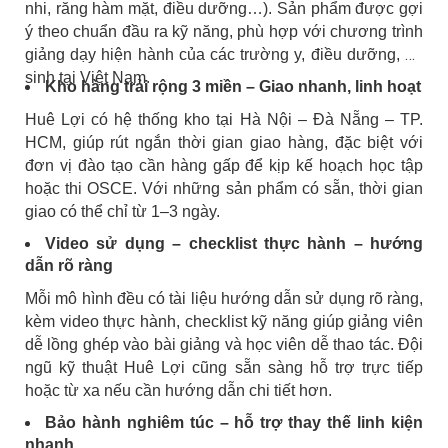
nhi, răng hàm mặt, điều dưỡng…). Sản phẩm được gợi
ý theo chuẩn đầu ra kỹ năng, phù hợp với chương trình
giảng dạy hiện hành của các trường y, điều dưỡng, hộ
sinh tại Việt Nam.
Kho hàng trải rộng 3 miền – Giao nhanh, linh hoạt
Huê Lợi có hệ thống kho tại Hà Nội – Đà Nẵng – TP.
HCM, giúp rút ngắn thời gian giao hàng, đặc biệt với
đơn vị đào tạo cần hàng gấp để kịp kế hoạch học tập
hoặc thi OSCE. Với những sản phẩm có sẵn, thời gian
giao có thể chỉ từ 1–3 ngày.
Video sử dụng – checklist thực hành – hướng
dẫn rõ ràng
Mỗi mô hình đều có tài liệu hướng dẫn sử dụng rõ ràng,
kèm video thực hành, checklist kỹ năng giúp giảng viên
dễ lồng ghép vào bài giảng và học viên dễ thao tác. Đội
ngũ kỹ thuật Huê Lợi cũng sẵn sàng hỗ trợ trực tiếp
hoặc từ xa nếu cần hướng dẫn chi tiết hơn.
Bảo hành nghiêm túc – hỗ trợ thay thế linh kiện
nhanh