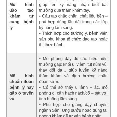
Mô hình
giúp rèn kỹ năng nhận biết bất
đào tạo
thường qua thăm khám tay.
khám tử
• Cấu tạo chắc chắn, chất liệu bền –
cung bệnh
phù hợp dùng lâu dài trong các lớp
lý
kỹ năng lâm sàng.
• Thích hợp cho trường y, bệnh viện
sản phụ khoa tổ chức đào tạo hoặc
thi thực hành.
• Mô phỏng đầy đủ các biểu hiện
thường gặp: khối u, viêm, tụt núm vú,
thay đổi da… giúp luyện kỹ năng
Mô hình
thăm khám và định hướng chẩn
chuẩn đoán
đoán sớm.
bệnh lý hay
• Có thể sờ thấy u lành – ác, mô
gặp ở tuyến
phỏng di căn hạch nách/cổ – sát với
vú
tình huống lâm sàng.
• Phù hợp cho giảng dạy chuyên
ngành Sản, Ung bướu hoặc dùng tại
phòng khám để tư vấn bệnh nhân.