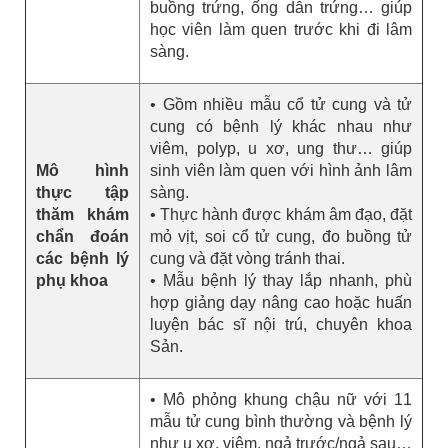
buồng trứng, ống dẫn trứng… giúp
học viên làm quen trước khi đi lâm
sàng.
• Gồm nhiều mẫu cổ tử cung và tử
cung có bệnh lý khác nhau như
viêm, polyp, u xơ, ung thư… giúp
Mô hình
sinh viên làm quen với hình ảnh lâm
thực tập
sàng.
thăm khám
• Thực hành được khám âm đạo, đặt
chẩn đoán
mỏ vịt, soi cổ tử cung, đo buồng tử
các bệnh lý
cung và đặt vòng tránh thai.
phụ khoa
• Mẫu bệnh lý thay lắp nhanh, phù
hợp giảng dạy nâng cao hoặc huấn
luyện bác sĩ nội trú, chuyên khoa
Sản.
• Mô phỏng khung chậu nữ với 11
mẫu tử cung bình thường và bệnh lý
như u xơ, viêm, ngả trước/ngả sau…