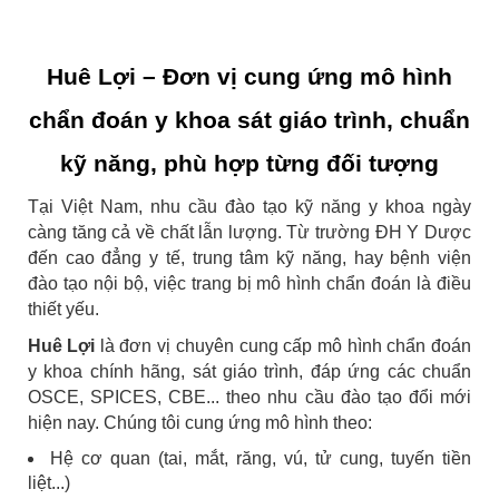
Huê Lợi – Đơn vị cung ứng mô hình
chẩn đoán y khoa sát giáo trình, chuẩn
kỹ năng, phù hợp từng đối tượng
Tại Việt Nam, nhu cầu đào tạo kỹ năng y khoa ngày
càng tăng cả về chất lẫn lượng. Từ trường ĐH Y Dược
đến cao đẳng y tế, trung tâm kỹ năng, hay bệnh viện
đào tạo nội bộ, việc trang bị mô hình chẩn đoán là điều
thiết yếu.
Huê Lợi
là đơn vị chuyên cung cấp mô hình chẩn đoán
y khoa chính hãng, sát giáo trình, đáp ứng các chuẩn
OSCE, SPICES, CBE... theo nhu cầu đào tạo đổi mới
hiện nay. Chúng tôi cung ứng mô hình theo:
Hệ cơ quan (tai, mắt, răng, vú, tử cung, tuyến tiền
liệt...)