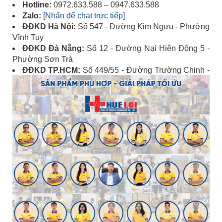
Hotline:
0972.633.588 – 0947.633.588
Zalo:
[Nhấn để chat trực tiếp]
ĐĐKD Hà Nội:
Số 547 - Đường Kim Ngưu - Phường
Vĩnh Tuy
ĐĐKD Đà Nẵng:
Số 12 - Đường Nại Hiên Đông 5 -
Phường Sơn Trà
ĐĐKD TP.HCM:
Số 449/55 - Đường Trường Chinh -
Phường Tân Bình