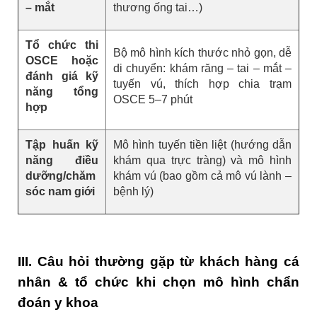
– mắt
thương ống tai…)
Tổ chức thi
Bộ mô hình kích thước nhỏ gọn, dễ
OSCE hoặc
di chuyển: khám răng – tai – mắt –
đánh giá kỹ
tuyến vú, thích hợp chia trạm
năng tổng
OSCE 5–7 phút
hợp
Tập huấn kỹ
Mô hình tuyến tiền liệt (hướng dẫn
năng điều
khám qua trực tràng) và mô hình
dưỡng/chăm
khám vú (bao gồm cả mô vú lành –
sóc nam giới
bệnh lý)
III. Câu hỏi thường gặp từ khách hàng cá
nhân & tổ chức khi chọn mô hình chẩn
đoán y khoa