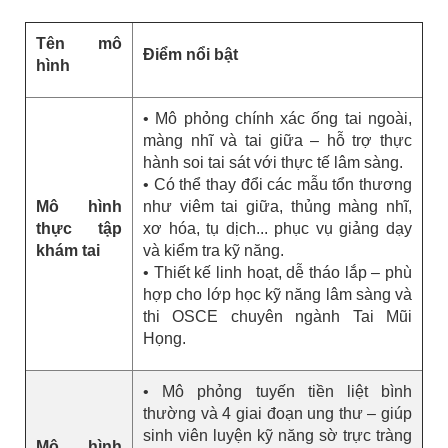
Tên mô
Điểm nổi bật
hình
• Mô phỏng chính xác ống tai ngoài,
màng nhĩ và tai giữa – hỗ trợ thực
hành soi tai sát với thực tế lâm sàng.
• Có thể thay đổi các mẫu tổn thương
Mô hình
như viêm tai giữa, thủng màng nhĩ,
thực tập
xơ hóa, tụ dịch... phục vụ giảng dạy
khám tai
và kiểm tra kỹ năng.
• Thiết kế linh hoạt, dễ tháo lắp – phù
hợp cho lớp học kỹ năng lâm sàng và
thi OSCE chuyên ngành Tai Mũi
Họng.
• Mô phỏng tuyến tiền liệt bình
thường và 4 giai đoạn ung thư – giúp
sinh viên luyện kỹ năng sờ trực tràng
Mô hình