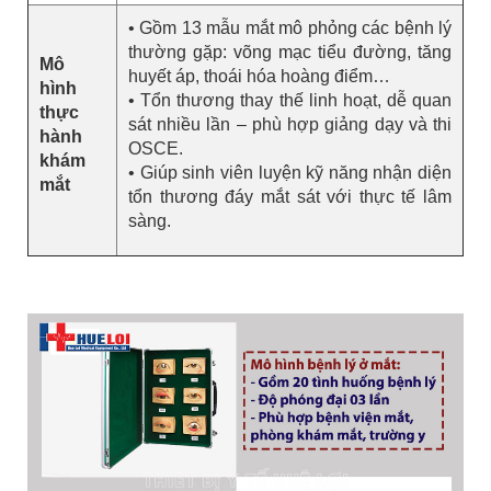
• Gồm 13 mẫu mắt mô phỏng các bệnh lý
thường gặp: võng mạc tiểu đường, tăng
Mô
huyết áp, thoái hóa hoàng điểm…
hình
• Tổn thương thay thế linh hoạt, dễ quan
thực
sát nhiều lần – phù hợp giảng dạy và thi
hành
OSCE.
khám
• Giúp sinh viên luyện kỹ năng nhận diện
mắt
tổn thương đáy mắt sát với thực tế lâm
sàng.