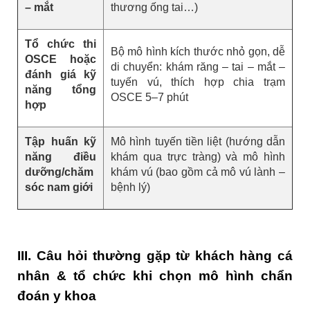
– mắt
thương ống tai…)
Tổ chức thi
Bộ mô hình kích thước nhỏ gọn, dễ
OSCE hoặc
di chuyển: khám răng – tai – mắt –
đánh giá kỹ
tuyến vú, thích hợp chia trạm
năng tổng
OSCE 5–7 phút
hợp
Tập huấn kỹ
Mô hình tuyến tiền liệt (hướng dẫn
năng điều
khám qua trực tràng) và mô hình
dưỡng/chăm
khám vú (bao gồm cả mô vú lành –
sóc nam giới
bệnh lý)
III. Câu hỏi thường gặp từ khách hàng cá
nhân & tổ chức khi chọn mô hình chẩn
đoán y khoa