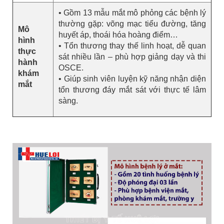
• Gồm 13 mẫu mắt mô phỏng các bệnh lý
thường gặp: võng mạc tiểu đường, tăng
Mô
huyết áp, thoái hóa hoàng điểm…
hình
• Tổn thương thay thế linh hoạt, dễ quan
thực
sát nhiều lần – phù hợp giảng dạy và thi
hành
OSCE.
khám
• Giúp sinh viên luyện kỹ năng nhận diện
mắt
tổn thương đáy mắt sát với thực tế lâm
sàng.