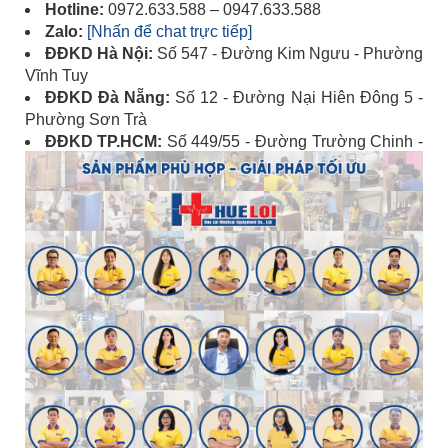
Hotline:
0972.633.588 – 0947.633.588
Zalo:
[Nhấn để chat trực tiếp]
ĐĐKD Hà Nội:
Số 547 - Đường Kim Ngưu - Phường
Vĩnh Tuy
ĐĐKD Đà Nẵng:
Số 12 - Đường Nại Hiên Đông 5 -
Phường Sơn Trà
ĐĐKD TP.HCM:
Số 449/55 - Đường Trường Chinh -
Phường Tân Bình