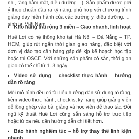
nhi, răng hàm mặt, điều dưỡng…). Sản phẩm được gợi
ý theo chuẩn đầu ra kỹ năng, phù hợp với chương trình
giảng dạy hiện hành của các trường y, điều dưỡng, hộ
sinh tại Việt Nam.
Kho hàng trải rộng 3 miền – Giao nhanh, linh hoạt
Huê Lợi có hệ thống kho tại Hà Nội – Đà Nẵng – TP.
HCM, giúp rút ngắn thời gian giao hàng, đặc biệt với
đơn vị đào tạo cần hàng gấp để kịp kế hoạch học tập
hoặc thi OSCE. Với những sản phẩm có sẵn, thời gian
giao có thể chỉ từ 1–3 ngày.
Video sử dụng – checklist thực hành – hướng
dẫn rõ ràng
Mỗi mô hình đều có tài liệu hướng dẫn sử dụng rõ ràng,
kèm video thực hành, checklist kỹ năng giúp giảng viên
dễ lồng ghép vào bài giảng và học viên dễ thao tác. Đội
ngũ kỹ thuật Huê Lợi cũng sẵn sàng hỗ trợ trực tiếp
hoặc từ xa nếu cần hướng dẫn chi tiết hơn.
Bảo hành nghiêm túc – hỗ trợ thay thế linh kiện
nhanh