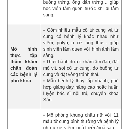
buồng trứng, ống dẫn trứng… giúp
học viên làm quen trước khi đi lâm
sàng.
• Gồm nhiều mẫu cổ tử cung và tử
cung có bệnh lý khác nhau như
viêm, polyp, u xơ, ung thư… giúp
Mô hình
sinh viên làm quen với hình ảnh lâm
thực tập
sàng.
thăm khám
• Thực hành được khám âm đạo, đặt
chẩn đoán
mỏ vịt, soi cổ tử cung, đo buồng tử
các bệnh lý
cung và đặt vòng tránh thai.
phụ khoa
• Mẫu bệnh lý thay lắp nhanh, phù
hợp giảng dạy nâng cao hoặc huấn
luyện bác sĩ nội trú, chuyên khoa
Sản.
• Mô phỏng khung chậu nữ với 11
mẫu tử cung bình thường và bệnh lý
như u xơ, viêm, ngả trước/ngả sau…