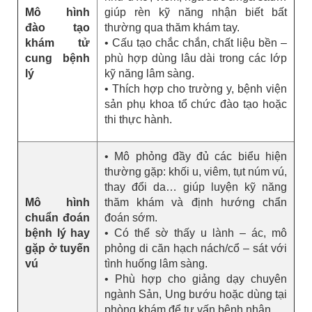
Mô hình
giúp rèn kỹ năng nhận biết bất
đào tạo
thường qua thăm khám tay.
khám tử
• Cấu tạo chắc chắn, chất liệu bền –
cung bệnh
phù hợp dùng lâu dài trong các lớp
lý
kỹ năng lâm sàng.
• Thích hợp cho trường y, bệnh viện
sản phụ khoa tổ chức đào tạo hoặc
thi thực hành.
• Mô phỏng đầy đủ các biểu hiện
thường gặp: khối u, viêm, tụt núm vú,
thay đổi da… giúp luyện kỹ năng
Mô hình
thăm khám và định hướng chẩn
chuẩn đoán
đoán sớm.
bệnh lý hay
• Có thể sờ thấy u lành – ác, mô
gặp ở tuyến
phỏng di căn hạch nách/cổ – sát với
vú
tình huống lâm sàng.
• Phù hợp cho giảng dạy chuyên
ngành Sản, Ung bướu hoặc dùng tại
phòng khám để tư vấn bệnh nhân.