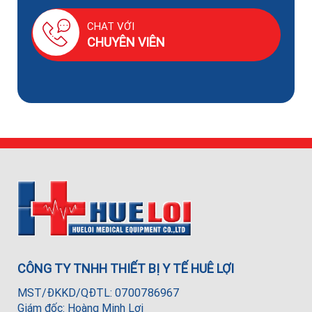
CHAT VỚI
CHUYÊN VIÊN
CÔNG TY TNHH THIẾT BỊ Y TẾ HUÊ LỢI
MST/ĐKKD/QĐTL: 0700786967
Giám đốc: Hoàng Minh Lợi