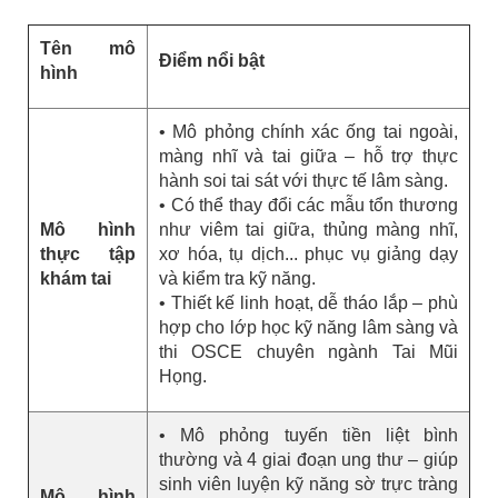
Tên mô
Điểm nổi bật
hình
• Mô phỏng chính xác ống tai ngoài,
màng nhĩ và tai giữa – hỗ trợ thực
hành soi tai sát với thực tế lâm sàng.
• Có thể thay đổi các mẫu tổn thương
Mô hình
như viêm tai giữa, thủng màng nhĩ,
thực tập
xơ hóa, tụ dịch... phục vụ giảng dạy
khám tai
và kiểm tra kỹ năng.
• Thiết kế linh hoạt, dễ tháo lắp – phù
hợp cho lớp học kỹ năng lâm sàng và
thi OSCE chuyên ngành Tai Mũi
Họng.
• Mô phỏng tuyến tiền liệt bình
thường và 4 giai đoạn ung thư – giúp
sinh viên luyện kỹ năng sờ trực tràng
Mô hình