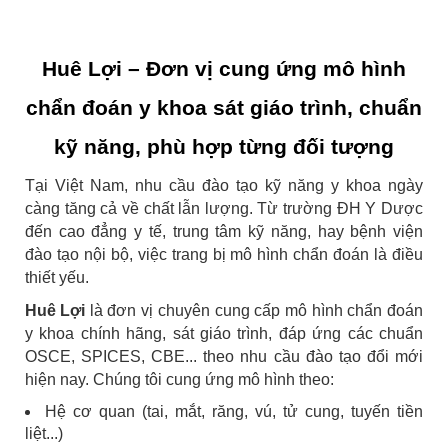
Huê Lợi – Đơn vị cung ứng mô hình
chẩn đoán y khoa sát giáo trình, chuẩn
kỹ năng, phù hợp từng đối tượng
Tại Việt Nam, nhu cầu đào tạo kỹ năng y khoa ngày
càng tăng cả về chất lẫn lượng. Từ trường ĐH Y Dược
đến cao đẳng y tế, trung tâm kỹ năng, hay bệnh viện
đào tạo nội bộ, việc trang bị mô hình chẩn đoán là điều
thiết yếu.
Huê Lợi
là đơn vị chuyên cung cấp mô hình chẩn đoán
y khoa chính hãng, sát giáo trình, đáp ứng các chuẩn
OSCE, SPICES, CBE... theo nhu cầu đào tạo đổi mới
hiện nay. Chúng tôi cung ứng mô hình theo:
Hệ cơ quan (tai, mắt, răng, vú, tử cung, tuyến tiền
liệt...)