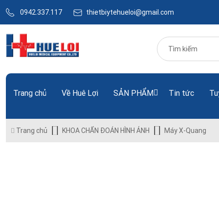
0942.337.117
thietbiytehueloi@gmail.com
Trang chủ
Về Huê Lợi
SẢN PHẨM
Tin tức
Tu
Trang chủ
KHOA CHẨN ĐOÁN HÌNH ẢNH
Máy X-Quang