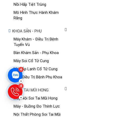
Nồi Hấp Tiệt Trùng
Mô Hình Thực Hành Khám
Răng
KHOA SẢN - PHỤ
Máy Khám - Điều Trị Bệnh
Tuyến Vú
Bàn Khám Sản - Phụ Khoa
Máy Soi Cổ Tử Cung
Máy Áp Lạnh Cổ Tử Cung
4
Máy Điều Trị Bệnh Phụ Khoa
▾
4
KHOA TAI MŨI HỌNG
▾
Máy Nội Soi Tai Mũi Họng
Máy - Buồng Đo Thính Lực
Nội Thất Phòng Soi Tai Mũi