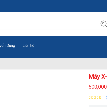
yển Dụng
Liên hệ
Máy X-
500,000