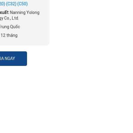
20) (C32) (C50)
xuất:
Nanning Yolong
y Co., Ltd.
rung Quốc
:
12 tháng
A NGAY