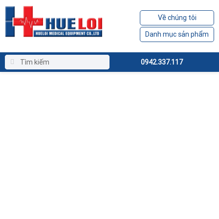
Về chúng tôi
Danh mục sản phẩm
0942.337.117