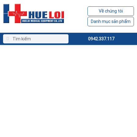
Về chúng tôi
Danh mục sản phẩm
0942.337.117