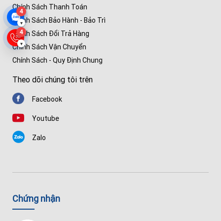
Chính Sách Thanh Toán
4
Chính Sách Bảo Hành - Bảo Trì
▾
4
Chính Sách Đổi Trả Hàng
▾
Chính Sách Vận Chuyển
Chính Sách - Quy Định Chung
Theo dõi chúng tôi trên
Facebook
Youtube
Zalo
Chứng nhận