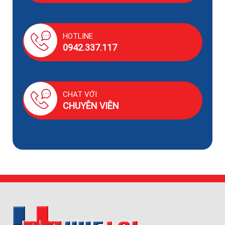
HOTLINE
0942.337.117
CHAT VỚI
CHUYÊN VIÊN