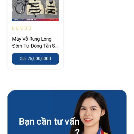
Máy Vỗ Rung Long
Đờm Tự Động Tần Số
Cao (1–25Hz)
Giá: 75,000,000đ
Bạn cần tư vấn
?