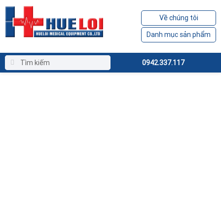
Về chúng tôi
Danh mục sản phẩm
0942.337.117