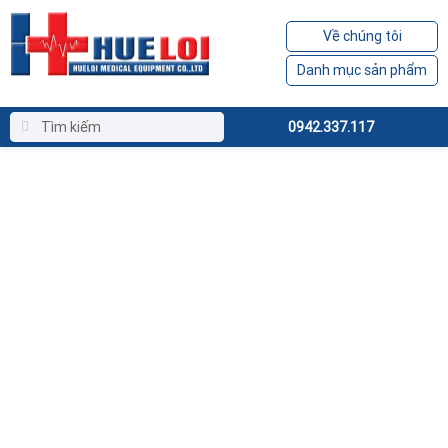
Về chúng tôi
Danh mục sản phẩm
0942.337.117