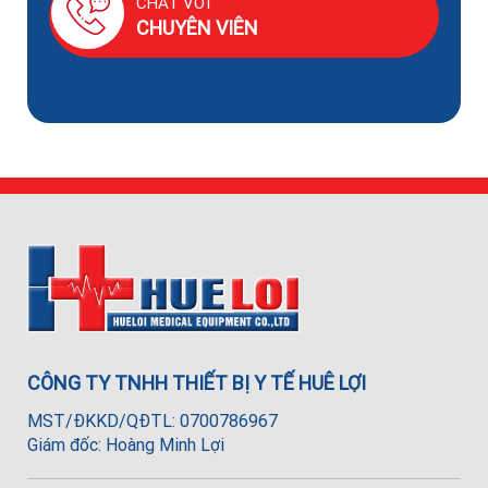
CHAT VỚI
CHUYÊN VIÊN
CÔNG TY TNHH THIẾT BỊ Y TẾ HUÊ LỢI
MST/ĐKKD/QĐTL: 0700786967
Giám đốc: Hoàng Minh Lợi