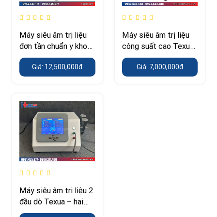
Máy siêu âm trị liệu
Máy siêu âm trị liệu
đơn tần chuẩn y khoa
công suất cao Texua
HB810A – tần số
JC06 – 1.05MHz,
Giá: 12,500,000đ
Giá: 7,000,000đ
1MHz
25W
Máy siêu âm trị liệu 2
đầu dò Texua – hai
kênh điều trị độc lập