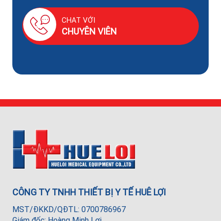
CHAT VỚI
CHUYÊN VIÊN
CÔNG TY TNHH THIẾT BỊ Y TẾ HUÊ LỢI
MST/ĐKKD/QĐTL: 0700786967
Giám đốc: Hoàng Minh Lợi