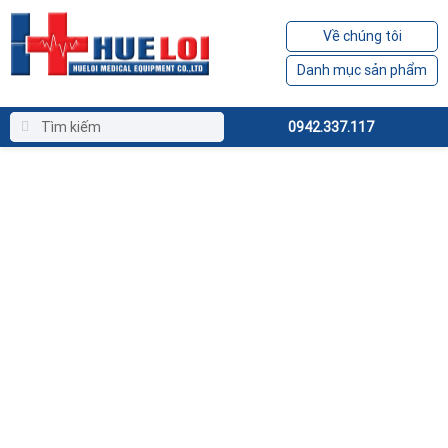
Về chúng tôi
Danh mục sản phẩm
0942.337.117