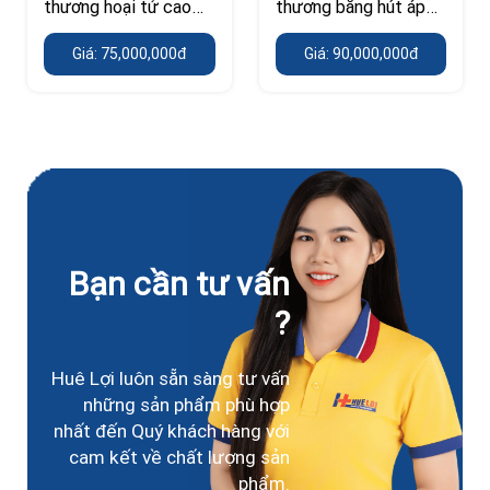
thương hoại tử cao
thương bằng hút áp
cấp - Vacuum
lực âm VAC
Giá: 75,000,000đ
Giá: 90,000,000đ
Therapy RH-1000
Bạn cần tư vấn
?
Huê Lợi luôn sẵn sàng tư vấn
những sản phẩm phù hợp
nhất đến Quý khách hàng với
cam kết về chất lượng sản
phẩm.