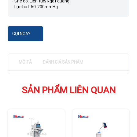
- Chế độ: Liên tục/Ngắt quãng
- Lực hút: 50-200mmHg
GỌI NGAY
MÔ TẢ
ĐÁNH GIÁ SẢN PHẨM
SẢN PHẨM LIÊN QUAN